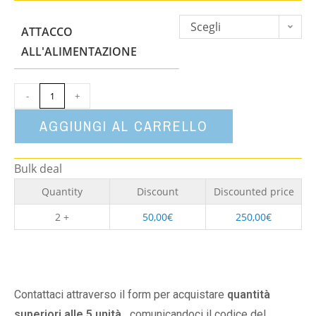
Scegli
ATTACCO
un'opzione
ALL'ALIMENTAZIONE
-
+
AGGIUNGI AL CARRELLO
Bulk deal
Quantity
Discount
Discounted price
2 +
50,00
€
250,00
€
Contattaci attraverso il form per acquistare
quantità
superiori alle 5 unità,
comunicandoci il codice del