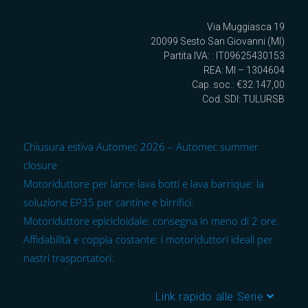
Via Muggiasca 19
20099 Sesto San Giovanni (MI)
Partita IVA: : IT09625430153
REA: MI – 1304604
Cap. soc.: €32.147,00
Cod. SDI: TULURSB
Chiusura estiva Automec 2026 – Automec summer
closure
Motoriduttore per lance lava botti e lava barrique: la
soluzione EP35 per cantine e birrifici.
Motoriduttore epicicloidale: consegna in meno di 2 ore.
Affidabilità e coppia costante: i motoriduttori ideali per
nastri trasportatori.
Link rapido alle Serie