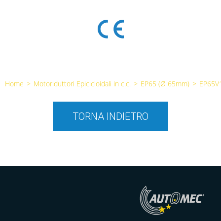
Home
>
Motoriduttori Epicicloidali in c.c.
>
EP65 (Ø 65mm)
>
EP65V
TORNA INDIETRO