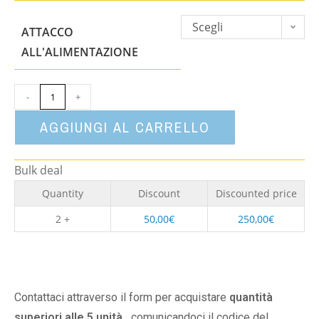
Scegli
ATTACCO
un'opzione
ALL'ALIMENTAZIONE
-
+
AGGIUNGI AL CARRELLO
Bulk deal
Quantity
Discount
Discounted price
2 +
50,00
€
250,00
€
Contattaci attraverso il form per acquistare
quantità
superiori alle 5 unità,
comunicandoci il codice del