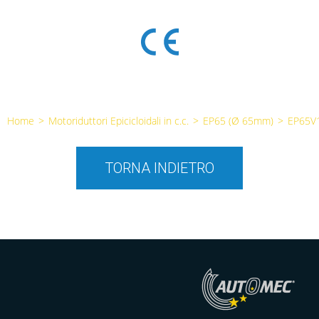
Home
>
Motoriduttori Epicicloidali in c.c.
>
EP65 (Ø 65mm)
>
EP65V
TORNA INDIETRO