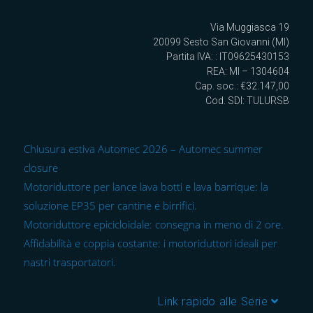
Via Muggiasca 19
20099 Sesto San Giovanni (MI)
Partita IVA: : IT09625430153
REA: MI – 1304604
Cap. soc.: €32.147,00
Cod. SDI: TULURSB
Chiusura estiva Automec 2026 – Automec summer
closure
Motoriduttore per lance lava botti e lava barrique: la
soluzione EP35 per cantine e birrifici.
Motoriduttore epicicloidale: consegna in meno di 2 ore.
Affidabilità e coppia costante: i motoriduttori ideali per
nastri trasportatori.
Link rapido alle Serie