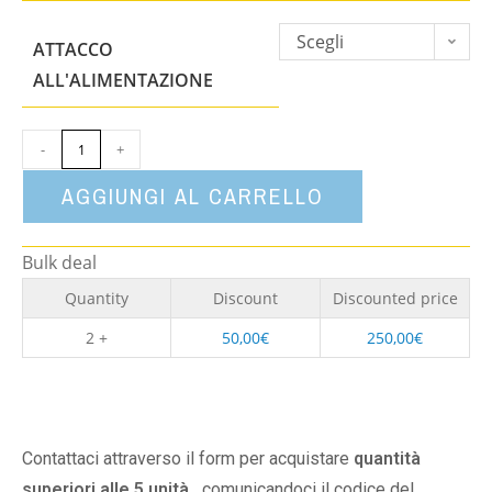
Scegli
ATTACCO
un'opzione
ALL'ALIMENTAZIONE
-
+
AGGIUNGI AL CARRELLO
Bulk deal
Quantity
Discount
Discounted price
2 +
50,00
€
250,00
€
Contattaci attraverso il form per acquistare
quantità
superiori alle 5 unità,
comunicandoci il codice del