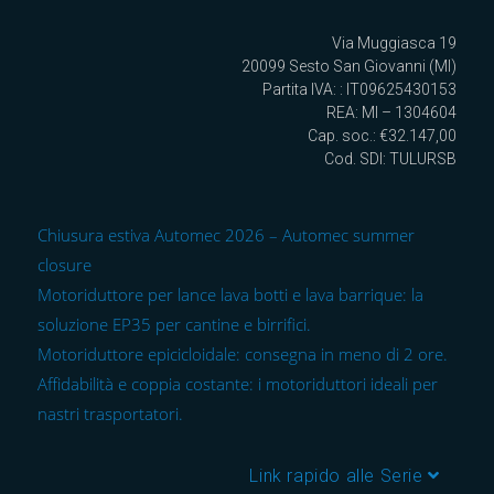
Via Muggiasca 19
20099 Sesto San Giovanni (MI)
Partita IVA: : IT09625430153
REA: MI – 1304604
Cap. soc.: €32.147,00
Cod. SDI: TULURSB
Chiusura estiva Automec 2026 – Automec summer
closure
Motoriduttore per lance lava botti e lava barrique: la
soluzione EP35 per cantine e birrifici.
Motoriduttore epicicloidale: consegna in meno di 2 ore.
Affidabilità e coppia costante: i motoriduttori ideali per
nastri trasportatori.
Link rapido alle Serie