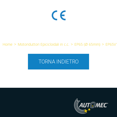
Home
>
Motoriduttori Epicicloidali in c.c.
>
EP65 (Ø 65mm)
>
EP65V
TORNA INDIETRO