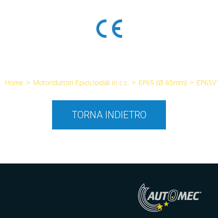
Home
>
Motoriduttori Epicicloidali in c.c.
>
EP65 (Ø 65mm)
>
EP65V
TORNA INDIETRO