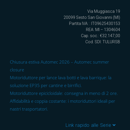
Via Muggiasca 19
20099 Sesto San Giovanni (MI)
Partita IVA: : IT09625430153
REA: MI – 1304604
Cap. soc.: €32.147,00
Cod. SDI: TULURSB
Chiusura estiva Automec 2026 – Automec summer
closure
Motoriduttore per lance lava botti e lava barrique: la
soluzione EP35 per cantine e birrifici.
Motoriduttore epicicloidale: consegna in meno di 2 ore.
Affidabilità e coppia costante: i motoriduttori ideali per
nastri trasportatori.
Link rapido alle Serie