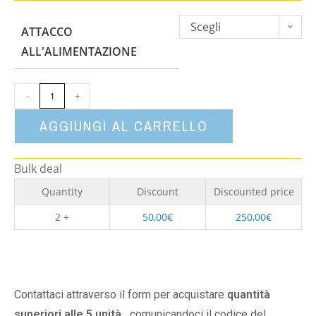
Scegli
ATTACCO
un'opzione
ALL'ALIMENTAZIONE
-
+
AGGIUNGI AL CARRELLO
Bulk deal
Quantity
Discount
Discounted price
2 +
50,00
€
250,00
€
Contattaci attraverso il form per acquistare
quantità
superiori alle 5 unità,
comunicandoci il codice del