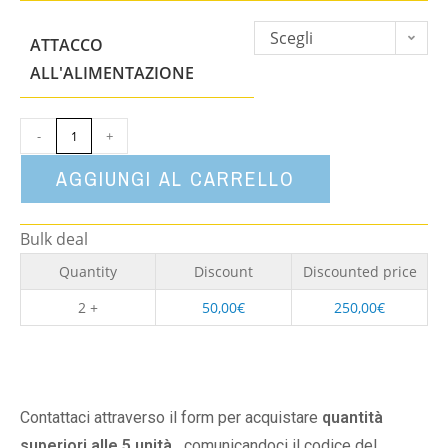
Scegli
ATTACCO
un'opzione
ALL'ALIMENTAZIONE
-
+
AGGIUNGI AL CARRELLO
Bulk deal
Quantity
Discount
Discounted price
2 +
50,00
€
250,00
€
Contattaci attraverso il form per acquistare
quantità
superiori alle 5 unità,
comunicandoci il codice del