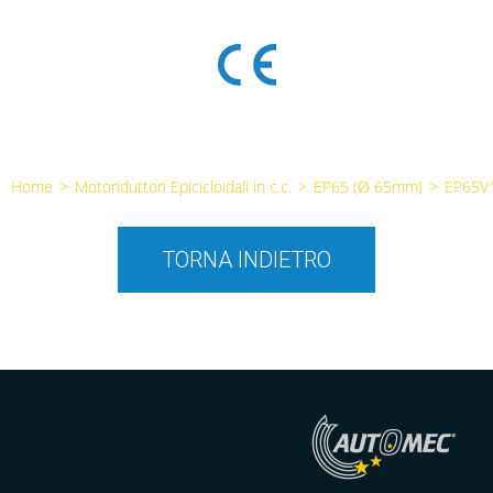
Home
>
Motoriduttori Epicicloidali in c.c.
>
EP65 (Ø 65mm)
>
EP65V
TORNA INDIETRO