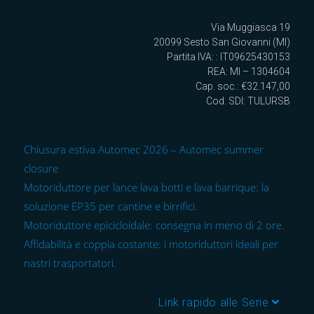
Via Muggiasca 19
20099 Sesto San Giovanni (MI)
Partita IVA: : IT09625430153
REA: MI – 1304604
Cap. soc.: €32.147,00
Cod. SDI: TULURSB
Chiusura estiva Automec 2026 – Automec summer
closure
Motoriduttore per lance lava botti e lava barrique: la
soluzione EP35 per cantine e birrifici.
Motoriduttore epicicloidale: consegna in meno di 2 ore.
Affidabilità e coppia costante: i motoriduttori ideali per
nastri trasportatori.
Link rapido alle Serie