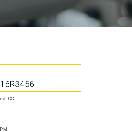
16R3456
Volt CC
RPM