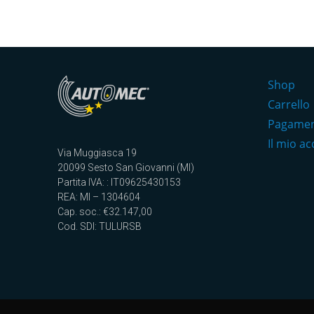
Shop
Carrello
Pagame
Il mio a
Via Muggiasca 19
20099 Sesto San Giovanni (MI)
Partita IVA: : IT09625430153
REA: MI – 1304604
Cap. soc.: €32.147,00
Cod. SDI: TULURSB