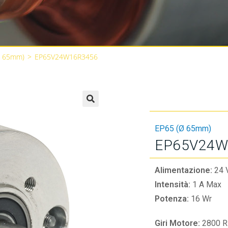
Ø 65mm)
>
EP65V24W16R3456
🔍
EP65 (Ø 65mm)
EP65V24W
Alimentazione:
24 
Intensità:
1 A Max
Potenza:
16 Wr
Giri Motore:
2800 