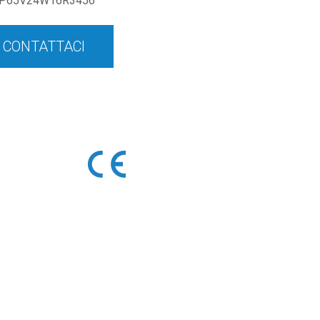
P65V24W16R3456
CONTATTACI