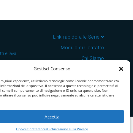
–
Link rapido alle Serie
Modulo di Contatto
ti e lava
Chi Siamo
 cantine e
Gestisci Consenso
Download Catalogo PDF
nsegna in
Cookie Policy
e migliori esperienze, utilizziamo tecnologie come i cookie per memorizzare e/o
 informazioni del dispositivo. Il consenso a queste tecnologie ci permetterà di
ti come il comportamento di navigazione o ID unici su questo sito. Non
o ritirare il consenso può influire negativamente su alcune caratteristiche e
Accetta
Opt-out preferences
Dichiarazione sulla Privacy