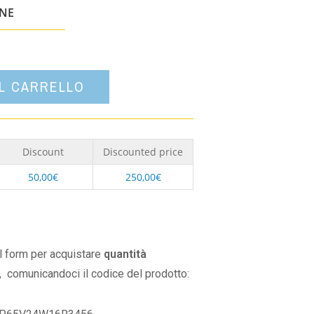
un'opzione
ONE
AL CARRELLO
Discount
Discounted price
50,00
€
250,00
€
il form per acquistare
quantità
,
comunicandoci il codice del prodotto: