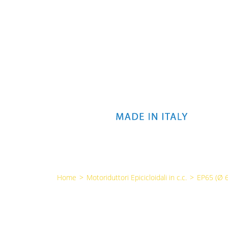
Home
>
Motoriduttori Epicicloidali in c.c.
>
EP65 (Ø 