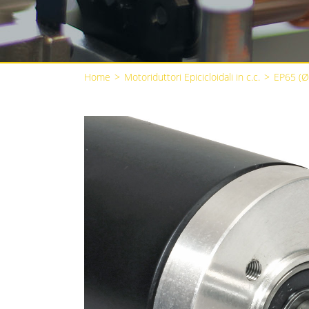
Home
>
Motoriduttori Epicicloidali in c.c.
>
EP65 (