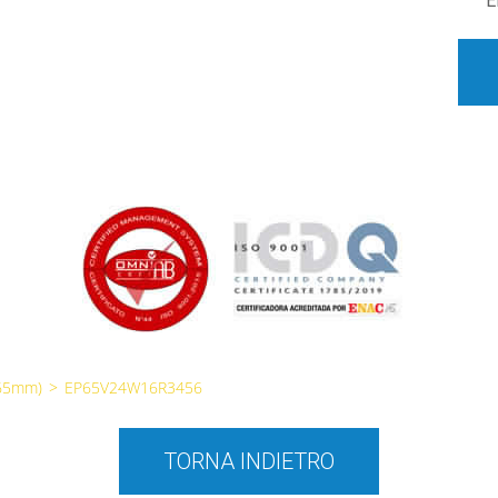
E
65mm)
>
EP65V24W16R3456
TORNA INDIETRO