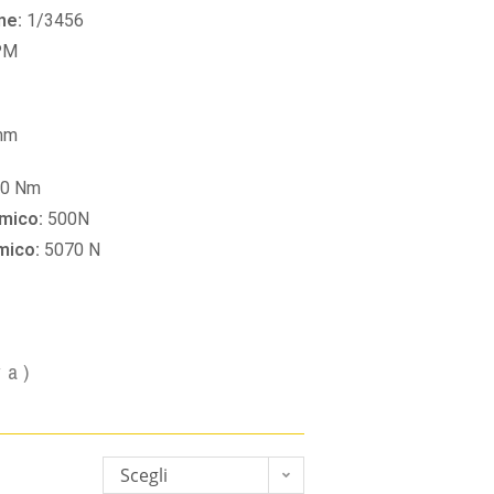
ne:
1/3456
PM
mm
30 Nm
amico:
500N
amico:
5070 N
va)
Scegli