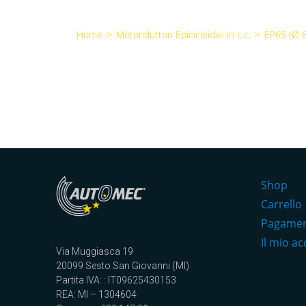
Home
>
Motoriduttori Epicicloidali in c.c.
>
EP65 (Ø 
Shop
Carrello
Pagame
Il mio a
Via Muggiasca 19
20099 Sesto San Giovanni (MI)
Partita IVA: : IT09625430153
REA: MI – 1304604