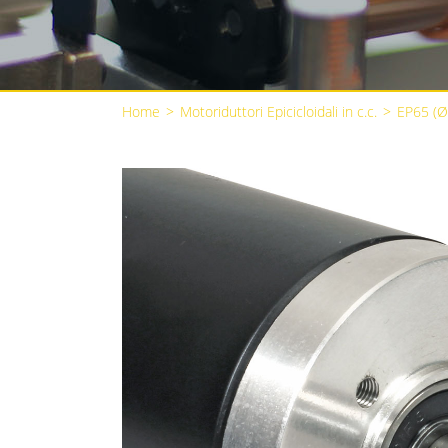
Home
>
Motoriduttori Epicicloidali in c.c.
>
EP65 (