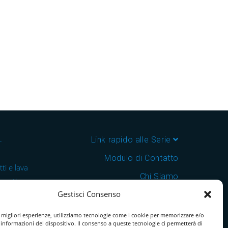
–
Link rapido alle Serie
Modulo di Contatto
ti e lava
Chi Siamo
 cantine e
Gestisci Consenso
Download Catalogo PDF
nsegna in
Cookie Policy
e migliori esperienze, utilizziamo tecnologie come i cookie per memorizzare e/o
 informazioni del dispositivo. Il consenso a queste tecnologie ci permetterà di