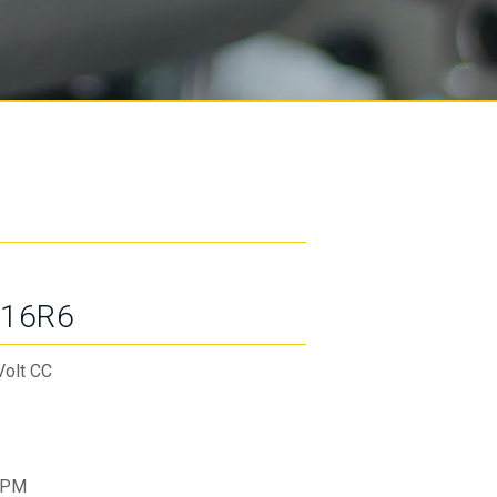
16R6
Volt CC
RPM