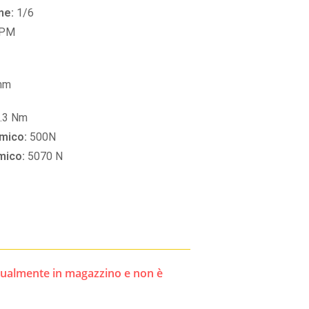
ne:
1/6
RPM
mm
.3 Nm
amico:
500N
amico:
5070 N
ttualmente in magazzino e non è