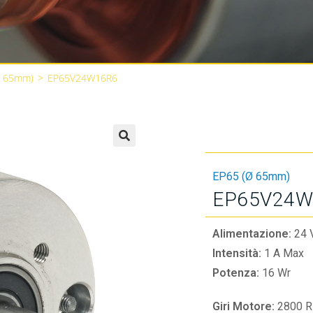
Ø 65mm)
>
EP65V24W16R6
🔍
EP65 (Ø 65mm)
EP65V24W
Alimentazione:
24 
Intensità:
1 A Max
Potenza:
16 Wr
Giri Motore:
2800 