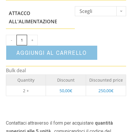
Scegli
ATTACCO
un'opzione
ALL'ALIMENTAZIONE
-
+
AGGIUNGI AL CARRELLO
Bulk deal
Quantity
Discount
Discounted price
2 +
50,00
€
250,00
€
Contattaci attraverso il form per acquistare
quantità
superiori alle 5 unità,
comunicandoci il codice del