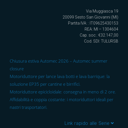
Via Muggiasca 19
20099 Sesto San Giovanni (MI)
Partita IVA: : IT09625430153
REA: MI – 1304604
Cap. soc.: €32.147,00
Cod. SDI: TULURSB
Chiusura estiva Automec 2026 – Automec summer
closure
Motoriduttore per lance lava botti e lava barrique: la
soluzione EP35 per cantine e birrifici.
Motoriduttore epicicloidale: consegna in meno di 2 ore.
Affidabilità e coppia costante: i motoriduttori ideali per
nastri trasportatori.
Link rapido alle Serie