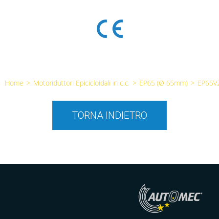
Home
>
Motoriduttori Epicicloidali in c.c.
>
EP65 (Ø 65mm)
>
EP65V
TORNA INDIETRO