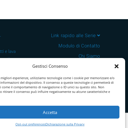
–
Link rapido alle Serie
Modulo di Contatto
ti e lava
Chi Siamo
 cantine e
Gestisci Consenso
Download Catalogo PDF
nsegna in
Cookie Policy
e migliori esperienze, utilizziamo tecnologie come i cookie per memorizzare e/o
 informazioni del dispositivo. Il consenso a queste tecnologie ci permetterà di
ti come il comportamento di navigazione o ID unici su questo sito. Non
o ritirare il consenso può influire negativamente su alcune caratteristiche e
Accetta
Opt-out preferences
Dichiarazione sulla Privacy