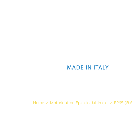
Home
>
Motoriduttori Epicicloidali in c.c.
>
EP65 (Ø 