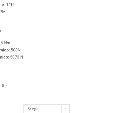
ne:
1/16
RPM
m
.6 Nm
amico:
500N
amico:
5070 N
va)
Scegli