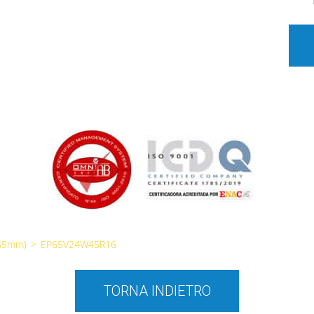
65mm)
>
EP65V24W45R16
TORNA INDIETRO