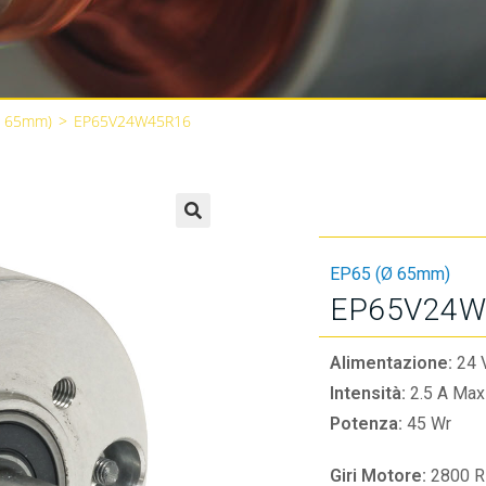
Ø 65mm)
>
EP65V24W45R16
🔍
EP65 (Ø 65mm)
EP65V24W
Alimentazione:
24 
Intensità:
2.5 A Max
Potenza:
45 Wr
Giri Motore:
2800 