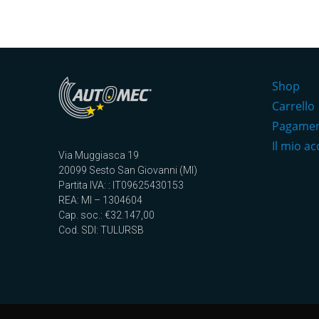
Shop
Carrello
Pagame
Il mio a
Via Muggiasca 19
20099 Sesto San Giovanni (MI)
Partita IVA: : IT09625430153
REA: MI – 1304604
Cap. soc.: €32.147,00
Cod. SDI: TULURSB