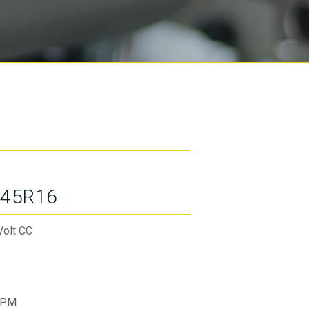
45R16
Volt CC
RPM