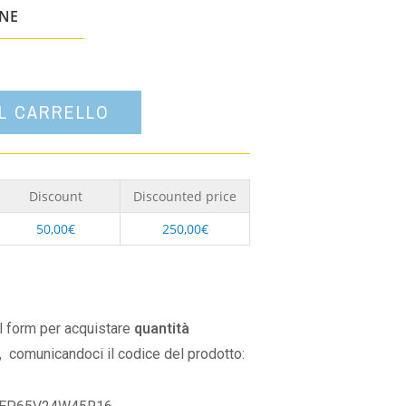
un'opzione
ONE
AL CARRELLO
Discount
Discounted price
50,00
€
250,00
€
il form per acquistare
quantità
,
comunicandoci il codice del prodotto: