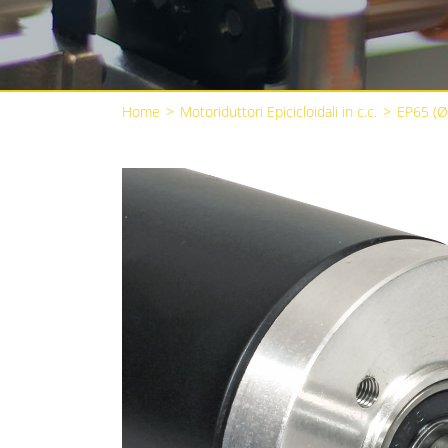
Home
>
Motoriduttori Epicicloidali in c.c.
>
EP65 (