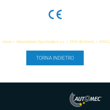
Home
>
Motoriduttori Epicicloidali in c.c.
>
EP65 (Ø 65mm)
>
EP65V
TORNA INDIETRO