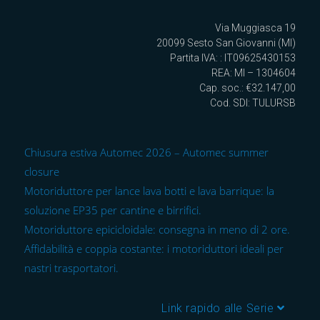
Via Muggiasca 19
20099 Sesto San Giovanni (MI)
Partita IVA: : IT09625430153
REA: MI – 1304604
Cap. soc.: €32.147,00
Cod. SDI: TULURSB
Chiusura estiva Automec 2026 – Automec summer
closure
Motoriduttore per lance lava botti e lava barrique: la
soluzione EP35 per cantine e birrifici.
Motoriduttore epicicloidale: consegna in meno di 2 ore.
Affidabilità e coppia costante: i motoriduttori ideali per
nastri trasportatori.
Link rapido alle Serie