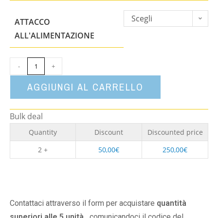
Scegli
ATTACCO
un'opzione
ALL'ALIMENTAZIONE
-
+
AGGIUNGI AL CARRELLO
Bulk deal
Quantity
Discount
Discounted price
2 +
50,00
€
250,00
€
Contattaci attraverso il form per acquistare
quantità
superiori alle 5 unità,
comunicandoci il codice del