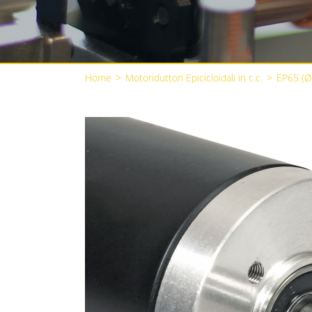
Home
>
Motoriduttori Epicicloidali in c.c.
>
EP65 (