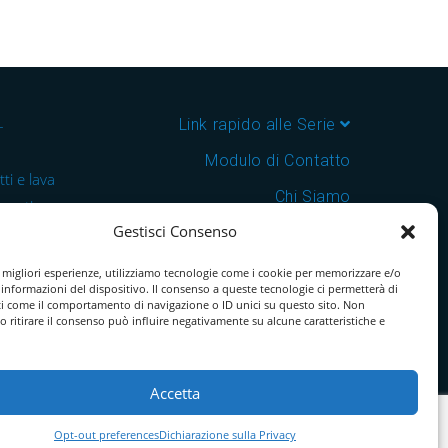
–
Link rapido alle Serie
Modulo di Contatto
ti e lava
Chi Siamo
 cantine e
Gestisci Consenso
Download Catalogo PDF
nsegna in
Cookie Policy
e migliori esperienze, utilizziamo tecnologie come i cookie per memorizzare e/o
 informazioni del dispositivo. Il consenso a queste tecnologie ci permetterà di
ti come il comportamento di navigazione o ID unici su questo sito. Non
o ritirare il consenso può influire negativamente su alcune caratteristiche e
Accetta
Opt-out preferences
Dichiarazione sulla Privacy