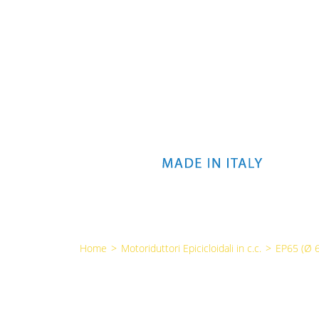
Home
>
Motoriduttori Epicicloidali in c.c.
>
EP65 (Ø 