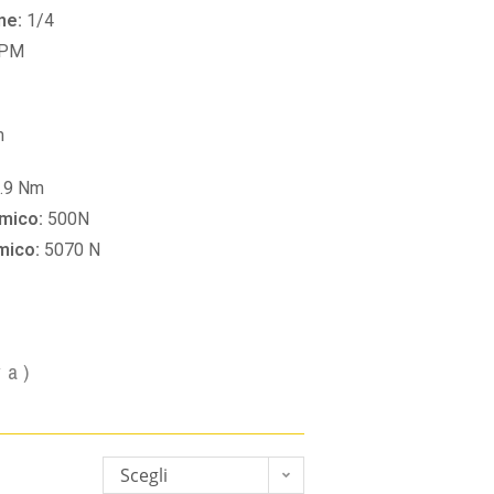
ne:
1/4
RPM
m
.9 Nm
amico:
500N
amico:
5070 N
va)
Scegli