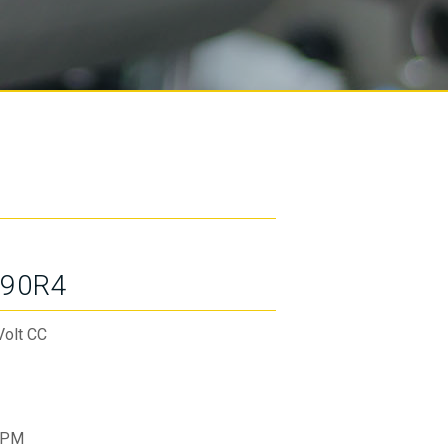
90R4
Volt CC
RPM