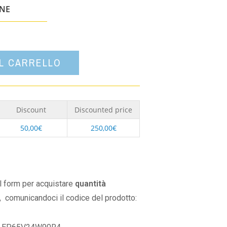
un'opzione
ONE
AL CARRELLO
Discount
Discounted price
50,00
€
250,00
€
il form per acquistare
quantità
,
comunicandoci il codice del prodotto: