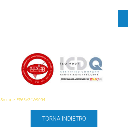
65mm)
>
EP65V24W90R4
TORNA INDIETRO