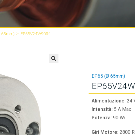
Ø 65mm)
>
EP65V24W90R4
🔍
EP65 (Ø 65mm)
EP65V24W
Alimentazione:
24 
Intensità:
5 A Max
Potenza:
90 Wr
Giri Motore:
2800 