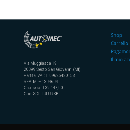
Shop
Carrello
Pagame
Il mio a
Via Muggiasca 19
20099 Sesto San Giovanni (MI)
Partita IVA: : IT09625430153
REA: MI – 1304604
Cap. soc.: €32.147,00
Cod. SDI: TULURSB