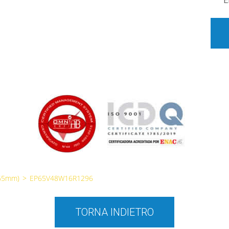
E
65mm)
>
EP65V48W16R1296
TORNA INDIETRO