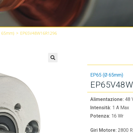
Ø 65mm)
>
EP65V48W16R1296
🔍
EP65 (Ø 65mm)
EP65V48W
Alimentazione:
48 
Intensità:
1 A Max
Potenza:
16 Wr
Giri Motore:
2800 