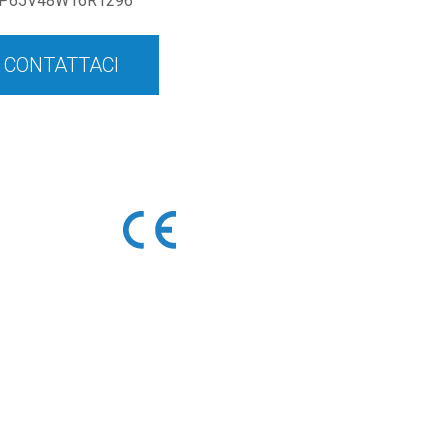
P65V48W16R1296
CONTATTACI