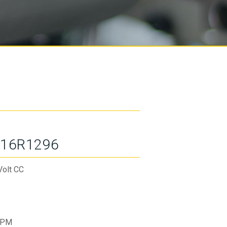
16R1296
Volt CC
RPM