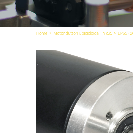
Home
>
Motoriduttori Epicicloidali in c.c.
>
EP65 (