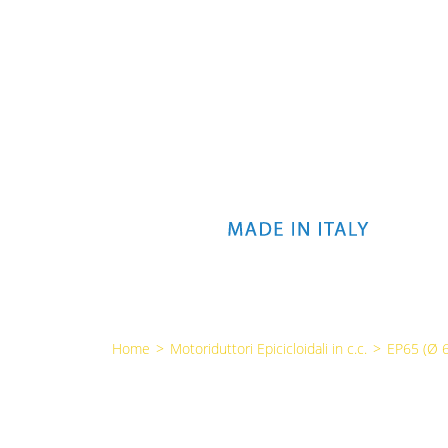
Home
>
Motoriduttori Epicicloidali in c.c.
>
EP65 (Ø 