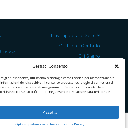
–
Link rapido alle Serie
Modulo di Contatto
ti e lava
Chi Siamo
 cantine e
Gestisci Consenso
Download Catalogo PDF
nsegna in
Cookie Policy
e migliori esperienze, utilizziamo tecnologie come i cookie per memorizzare e/o
 informazioni del dispositivo. Il consenso a queste tecnologie ci permetterà di
ti come il comportamento di navigazione o ID unici su questo sito. Non
o ritirare il consenso può influire negativamente su alcune caratteristiche e
Accetta
Opt-out preferences
Dichiarazione sulla Privacy