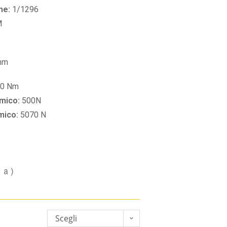
ne:
1/1296
M
mm
30 Nm
amico:
500N
amico:
5070 N
va)
Scegli