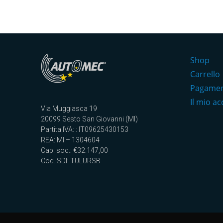
Shop
Carrello
Pagame
Il mio a
Via Muggiasca 19
20099 Sesto San Giovanni (MI)
Partita IVA: : IT09625430153
REA: MI – 1304604
Cap. soc.: €32.147,00
Cod. SDI: TULURSB