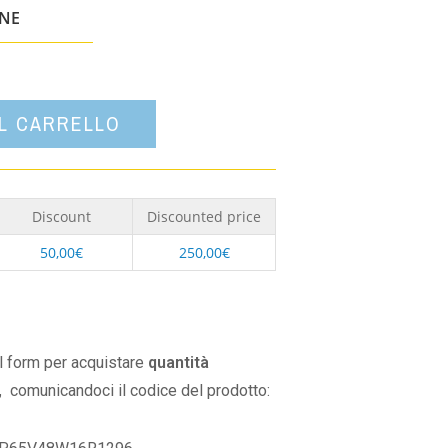
un'opzione
ONE
AL CARRELLO
Discount
Discounted price
50,00
€
250,00
€
il form per acquistare
quantità
,
comunicandoci il codice del prodotto: