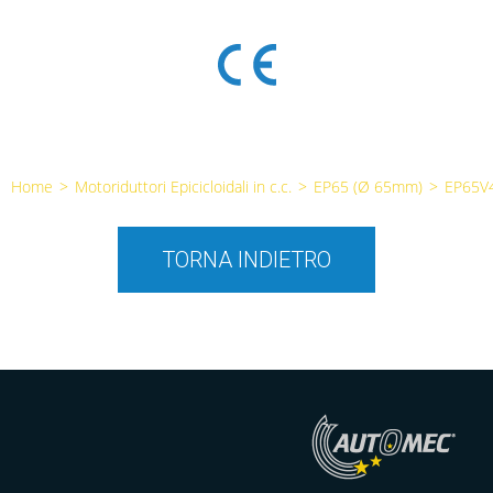
Home
>
Motoriduttori Epicicloidali in c.c.
>
EP65 (Ø 65mm)
>
EP65V
TORNA INDIETRO