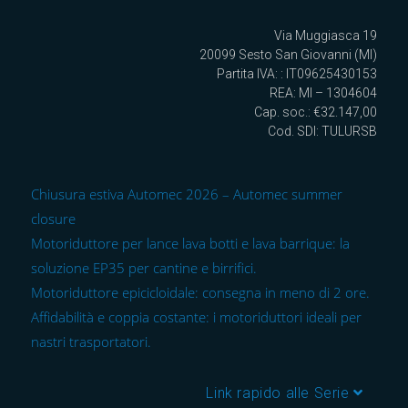
Via Muggiasca 19
20099 Sesto San Giovanni (MI)
Partita IVA: : IT09625430153
REA: MI – 1304604
Cap. soc.: €32.147,00
Cod. SDI: TULURSB
Chiusura estiva Automec 2026 – Automec summer
closure
Motoriduttore per lance lava botti e lava barrique: la
soluzione EP35 per cantine e birrifici.
Motoriduttore epicicloidale: consegna in meno di 2 ore.
Affidabilità e coppia costante: i motoriduttori ideali per
nastri trasportatori.
Link rapido alle Serie