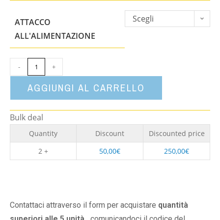
Scegli
ATTACCO
un'opzione
ALL'ALIMENTAZIONE
-
+
AGGIUNGI AL CARRELLO
Bulk deal
Quantity
Discount
Discounted price
2 +
50,00
€
250,00
€
Contattaci attraverso il form per acquistare
quantità
superiori alle 5 unità,
comunicandoci il codice del