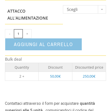
Scegli
ATTACCO
un'opzione
ALL'ALIMENTAZIONE
-
+
AGGIUNGI AL CARRELLO
Bulk deal
Quantity
Discount
Discounted price
2 +
50,00
€
250,00
€
Contattaci attraverso il form per acquistare
quantità
superiori alle 5 unità,
comunicandoci il codice del