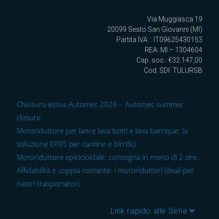
Via Muggiasca 19
20099 Sesto San Giovanni (MI)
Partita IVA: : IT09625430153
REA: MI – 1304604
Cap. soc.: €32.147,00
Cod. SDI: TULURSB
Chiusura estiva Automec 2026 – Automec summer
closure
Motoriduttore per lance lava botti e lava barrique: la
soluzione EP35 per cantine e birrifici.
Motoriduttore epicicloidale: consegna in meno di 2 ore.
Affidabilità e coppia costante: i motoriduttori ideali per
nastri trasportatori.
Link rapido alle Serie