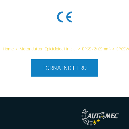
Home
>
Motoriduttori Epicicloidali in c.c.
>
EP65 (Ø 65mm)
>
EP65V
TORNA INDIETRO