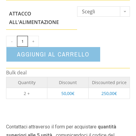
Scegli
ATTACCO
un'opzione
ALL'ALIMENTAZIONE
-
+
AGGIUNGI AL CARRELLO
Bulk deal
Quantity
Discount
Discounted price
2 +
50,00
€
250,00
€
Contattaci attraverso il form per acquistare
quantità
superiori alle 5 unità,
comunicandoci il codice del