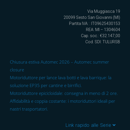
Via Muggiasca 19
20099 Sesto San Giovanni (MI)
Partita IVA: : IT09625430153
REA: MI – 1304604
Cap. soc.: €32.147,00
Cod. SDI: TULURSB
Chiusura estiva Automec 2026 – Automec summer
closure
Motoriduttore per lance lava botti e lava barrique: la
soluzione EP35 per cantine e birrifici.
Motoriduttore epicicloidale: consegna in meno di 2 ore.
Affidabilità e coppia costante: i motoriduttori ideali per
nastri trasportatori.
Link rapido alle Serie