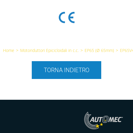
Home
>
Motoriduttori Epicicloidali in c.c.
>
EP65 (Ø 65mm)
>
EP65V
TORNA INDIETRO