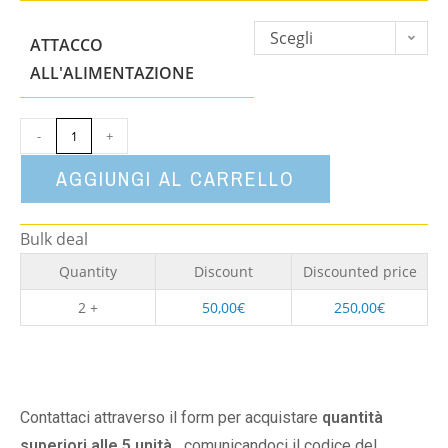
Scegli
ATTACCO
un'opzione
ALL'ALIMENTAZIONE
-
+
AGGIUNGI AL CARRELLO
Bulk deal
Quantity
Discount
Discounted price
2 +
50,00
€
250,00
€
Contattaci attraverso il form per acquistare
quantità
superiori alle 5 unità,
comunicandoci il codice del