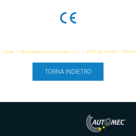
Home
>
Motoriduttori Epicicloidali in c.c.
>
EP65 (Ø 65mm)
>
EP65V
TORNA INDIETRO