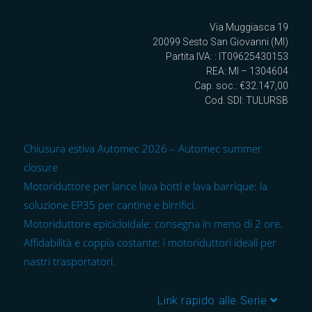
Via Muggiasca 19
20099 Sesto San Giovanni (MI)
Partita IVA: : IT09625430153
REA: MI – 1304604
Cap. soc.: €32.147,00
Cod. SDI: TULURSB
Chiusura estiva Automec 2026 – Automec summer
closure
Motoriduttore per lance lava botti e lava barrique: la
soluzione EP35 per cantine e birrifici.
Motoriduttore epicicloidale: consegna in meno di 2 ore.
Affidabilità e coppia costante: i motoriduttori ideali per
nastri trasportatori.
Link rapido alle Serie