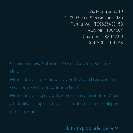
Via Muggiasca 19
20099 Sesto San Giovanni (MI)
Partita IVA: : IT09625430153
REA: MI – 1304604
Cap. soc.: €32.147,00
Cod. SDI: TULURSB
Chiusura estiva Automec 2026 – Automec summer
closure
Motoriduttore per lance lava botti e lava barrique: la
soluzione EP35 per cantine e birrifici.
Motoriduttore epicicloidale: consegna in meno di 2 ore.
Affidabilità e coppia costante: i motoriduttori ideali per
nastri trasportatori.
Link rapido alle Serie