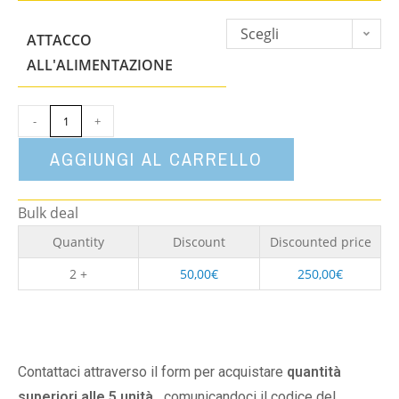
Scegli
ATTACCO
un'opzione
ALL'ALIMENTAZIONE
-
+
AGGIUNGI AL CARRELLO
Bulk deal
Quantity
Discount
Discounted price
2 +
50,00
€
250,00
€
Contattaci attraverso il form per acquistare
quantità
superiori alle 5 unità,
comunicandoci il codice del