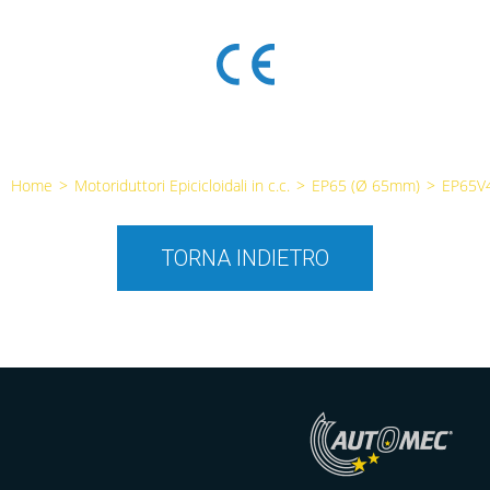
Home
>
Motoriduttori Epicicloidali in c.c.
>
EP65 (Ø 65mm)
>
EP65V
TORNA INDIETRO