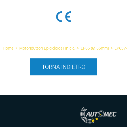
Home
>
Motoriduttori Epicicloidali in c.c.
>
EP65 (Ø 65mm)
>
EP65V
TORNA INDIETRO