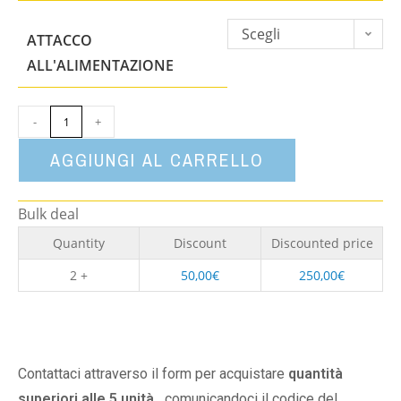
Scegli
ATTACCO
un'opzione
ALL'ALIMENTAZIONE
-
+
AGGIUNGI AL CARRELLO
Bulk deal
Quantity
Discount
Discounted price
2 +
50,00
€
250,00
€
Contattaci attraverso il form per acquistare
quantità
superiori alle 5 unità,
comunicandoci il codice del