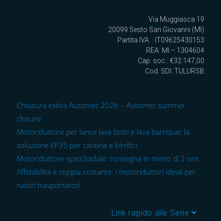
Via Muggiasca 19
20099 Sesto San Giovanni (MI)
Partita IVA: : IT09625430153
REA: MI – 1304604
Cap. soc.: €32.147,00
Cod. SDI: TULURSB
Chiusura estiva Automec 2026 – Automec summer
closure
Motoriduttore per lance lava botti e lava barrique: la
soluzione EP35 per cantine e birrifici.
Motoriduttore epicicloidale: consegna in meno di 2 ore.
Affidabilità e coppia costante: i motoriduttori ideali per
nastri trasportatori.
Link rapido alle Serie