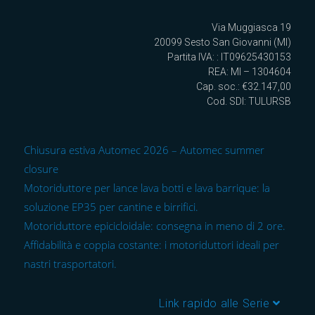
Via Muggiasca 19
20099 Sesto San Giovanni (MI)
Partita IVA: : IT09625430153
REA: MI – 1304604
Cap. soc.: €32.147,00
Cod. SDI: TULURSB
Chiusura estiva Automec 2026 – Automec summer
closure
Motoriduttore per lance lava botti e lava barrique: la
soluzione EP35 per cantine e birrifici.
Motoriduttore epicicloidale: consegna in meno di 2 ore.
Affidabilità e coppia costante: i motoriduttori ideali per
nastri trasportatori.
Link rapido alle Serie