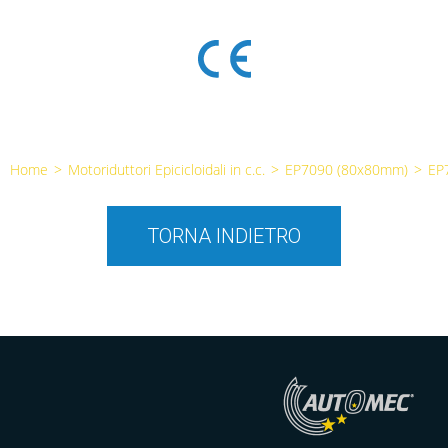
Home
>
Motoriduttori Epicicloidali in c.c.
>
EP7090 (80x80mm)
>
EP
TORNA INDIETRO