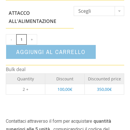
Scegli
ATTACCO
un'opzione
ALL'ALIMENTAZIONE
-
+
AGGIUNGI AL CARRELLO
Bulk deal
Quantity
Discount
Discounted price
2 +
100,00
€
350,00
€
Contattaci attraverso il form per acquistare
quantità
superiori alle 5 unità,
comunicandoci il codice del