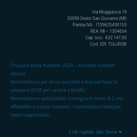
Via Muggiasca 19
20099 Sesto San Giovanni (MI)
Partita IVA: : IT09625430153
REA: MI – 1304604
Cap. soc.: €32.147,00
Cod. SDI: TULURSB
Chiusura estiva Automec 2026 – Automec summer
closure
Motoriduttore per lance lava botti e lava barrique: la
soluzione EP35 per cantine e birrifici.
Motoriduttore epicicloidale: consegna in meno di 2 ore.
Affidabilità e coppia costante: i motoriduttori ideali per
nastri trasportatori.
Link rapido alle Serie