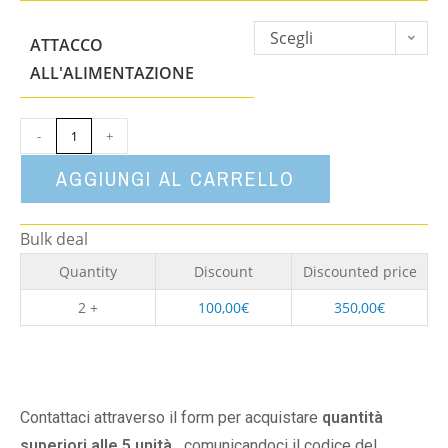
Scegli
ATTACCO
un'opzione
ALL'ALIMENTAZIONE
-
+
AGGIUNGI AL CARRELLO
Bulk deal
Quantity
Discount
Discounted price
2 +
100,00
€
350,00
€
Contattaci attraverso il form per acquistare
quantità
superiori alle 5 unità,
comunicandoci il codice del