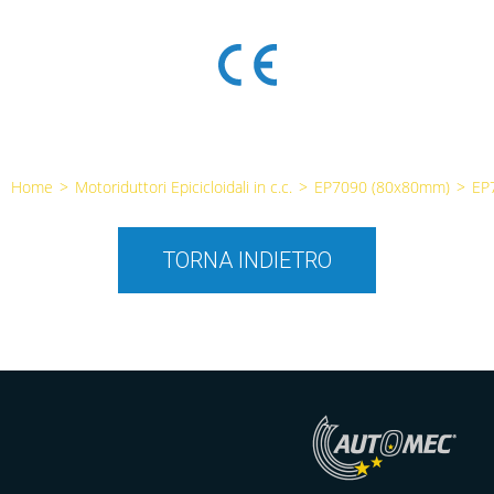
Home
>
Motoriduttori Epicicloidali in c.c.
>
EP7090 (80x80mm)
>
EP
TORNA INDIETRO