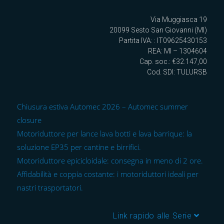
Via Muggiasca 19
20099 Sesto San Giovanni (MI)
Partita IVA: : IT09625430153
REA: MI – 1304604
Cap. soc.: €32.147,00
Cod. SDI: TULURSB
Chiusura estiva Automec 2026 – Automec summer
closure
Motoriduttore per lance lava botti e lava barrique: la
soluzione EP35 per cantine e birrifici.
Motoriduttore epicicloidale: consegna in meno di 2 ore.
Affidabilità e coppia costante: i motoriduttori ideali per
nastri trasportatori.
Link rapido alle Serie