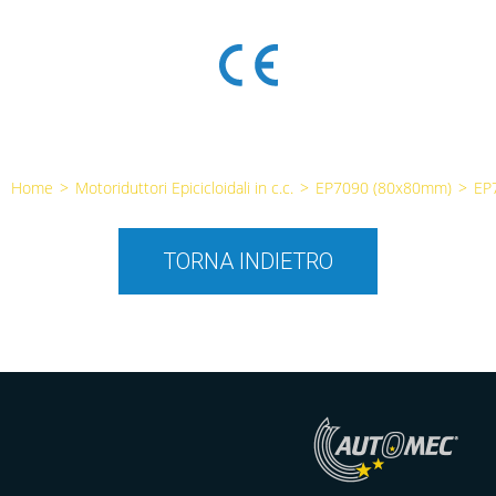
Home
>
Motoriduttori Epicicloidali in c.c.
>
EP7090 (80x80mm)
>
EP
TORNA INDIETRO