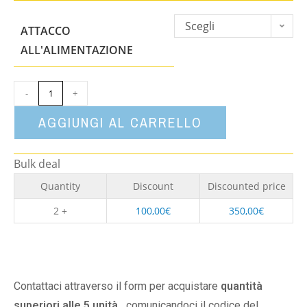
Scegli
ATTACCO
un'opzione
ALL'ALIMENTAZIONE
-
+
AGGIUNGI AL CARRELLO
Bulk deal
Quantity
Discount
Discounted price
2 +
100,00
€
350,00
€
Contattaci attraverso il form per acquistare
quantità
superiori alle 5 unità,
comunicandoci il codice del