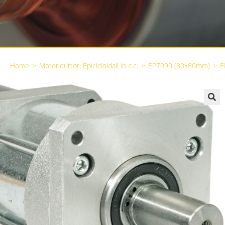
Home
>
Motoriduttori Epicicloidali in c.c.
>
EP7090 (80x80mm)
>
E
🔍