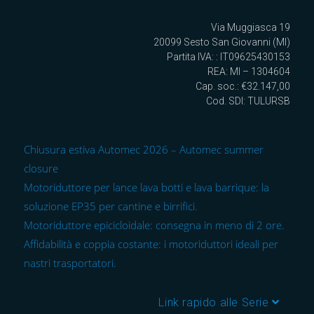
Via Muggiasca 19
20099 Sesto San Giovanni (MI)
Partita IVA: : IT09625430153
REA: MI – 1304604
Cap. soc.: €32.147,00
Cod. SDI: TULURSB
Chiusura estiva Automec 2026 – Automec summer
closure
Motoriduttore per lance lava botti e lava barrique: la
soluzione EP35 per cantine e birrifici.
Motoriduttore epicicloidale: consegna in meno di 2 ore.
Affidabilità e coppia costante: i motoriduttori ideali per
nastri trasportatori.
Link rapido alle Serie