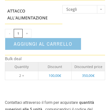
Scegli
ATTACCO
un'opzione
ALL'ALIMENTAZIONE
-
+
AGGIUNGI AL CARRELLO
Bulk deal
Quantity
Discount
Discounted price
2 +
100,00
€
350,00
€
Contattaci attraverso il form per acquistare
quantità
superiori alle 5 unità,
comunicandoci il codice del