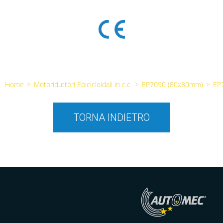
Home
>
Motoriduttori Epicicloidali in c.c.
>
EP7090 (80x80mm)
>
EP
TORNA INDIETRO