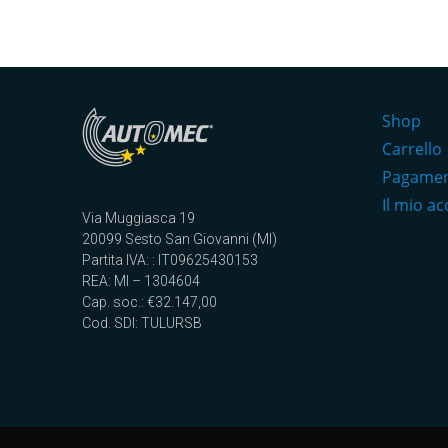
Shop
Carrello
Pagame
Il mio a
Via Muggiasca 19
20099 Sesto San Giovanni (MI)
Partita IVA: : IT09625430153
REA: MI – 1304604
Cap. soc.: €32.147,00
Cod. SDI: TULURSB