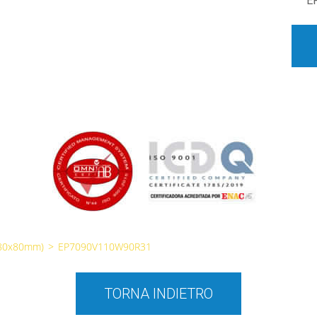
E
(80x80mm)
>
EP7090V110W90R31
TORNA INDIETRO