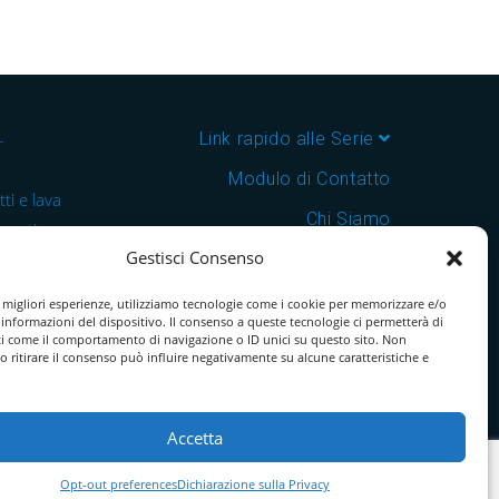
–
Link rapido alle Serie
Modulo di Contatto
ti e lava
Chi Siamo
 cantine e
Gestisci Consenso
Download Catalogo PDF
nsegna in
Cookie Policy
e migliori esperienze, utilizziamo tecnologie come i cookie per memorizzare e/o
 informazioni del dispositivo. Il consenso a queste tecnologie ci permetterà di
ti come il comportamento di navigazione o ID unici su questo sito. Non
o ritirare il consenso può influire negativamente su alcune caratteristiche e
Accetta
Opt-out preferences
Dichiarazione sulla Privacy