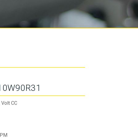
10W90R31
 Volt CC
RPM