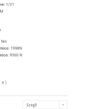
ne:
1/31
PM
m
6 Nm
amico:
1998N
amico:
9360 N
va)
Scegli