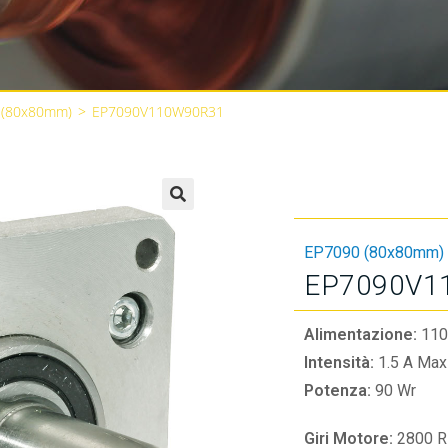
 (80x80mm)
>
EP7090V110W90R31
🔍
EP7090 (80x80mm)
EP7090V1
Alimentazione:
110
Intensità:
1.5 A Max
Potenza:
90 Wr
Giri Motore:
2800 