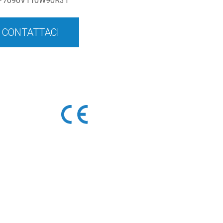
P7090V110W90R31
CONTATTACI