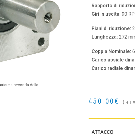
Rapporto di riduzio
Giri in uscita:
90 R
Piani di riduzione:
2
Lunghezza:
272 m
Coppia Nominale:
Carico assiale din
Carico radiale din
ariare a seconda della
450,00
€
(+i
ATTACCO