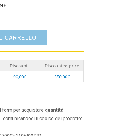
un'opzione
ONE
AL CARRELLO
Discount
Discounted price
100,00
€
350,00
€
il form per acquistare
quantità
,
comunicandoci il codice del prodotto: