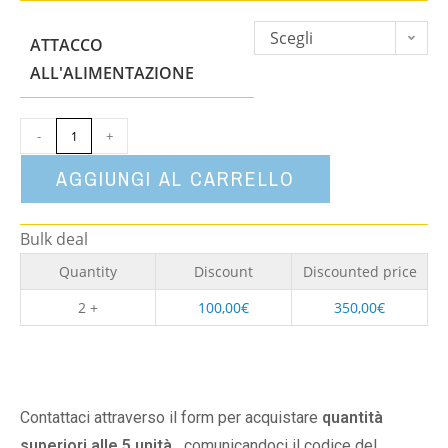
Scegli
ATTACCO
un'opzione
ALL'ALIMENTAZIONE
-
+
AGGIUNGI AL CARRELLO
Bulk deal
Quantity
Discount
Discounted price
2 +
100,00
€
350,00
€
Contattaci attraverso il form per acquistare
quantità
superiori alle 5 unità,
comunicandoci il codice del