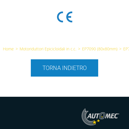
Home
>
Motoriduttori Epicicloidali in c.c.
>
EP7090 (80x80mm)
>
EP
TORNA INDIETRO