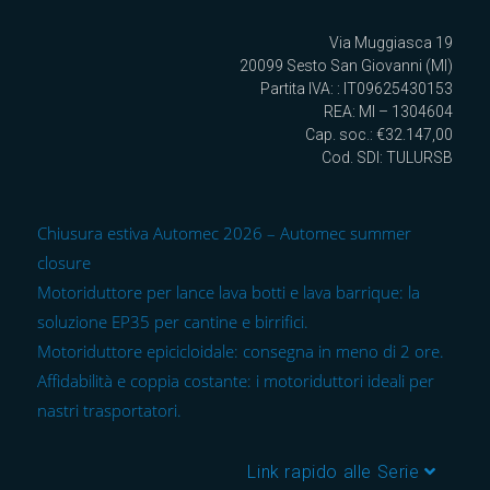
Via Muggiasca 19
20099 Sesto San Giovanni (MI)
Partita IVA: : IT09625430153
REA: MI – 1304604
Cap. soc.: €32.147,00
Cod. SDI: TULURSB
Chiusura estiva Automec 2026 – Automec summer
closure
Motoriduttore per lance lava botti e lava barrique: la
soluzione EP35 per cantine e birrifici.
Motoriduttore epicicloidale: consegna in meno di 2 ore.
Affidabilità e coppia costante: i motoriduttori ideali per
nastri trasportatori.
Link rapido alle Serie