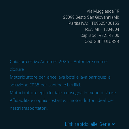
Via Muggiasca 19
20099 Sesto San Giovanni (MI)
Partita IVA: : IT09625430153
REA: MI – 1304604
Cap. soc.: €32.147,00
Cod. SDI: TULURSB
Chiusura estiva Automec 2026 – Automec summer
closure
Motoriduttore per lance lava botti e lava barrique: la
soluzione EP35 per cantine e birrifici.
Motoriduttore epicicloidale: consegna in meno di 2 ore.
Affidabilità e coppia costante: i motoriduttori ideali per
nastri trasportatori.
Link rapido alle Serie