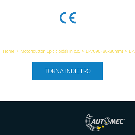
Home
>
Motoriduttori Epicicloidali in c.c.
>
EP7090 (80x80mm)
>
EP
TORNA INDIETRO