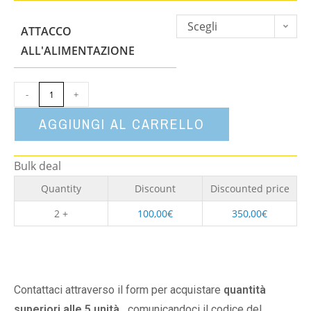
Scegli
ATTACCO
un'opzione
ALL'ALIMENTAZIONE
-
+
AGGIUNGI AL CARRELLO
Bulk deal
Quantity
Discount
Discounted price
2 +
100,00
€
350,00
€
Contattaci attraverso il form per acquistare
quantità
superiori alle 5 unità,
comunicandoci il codice del