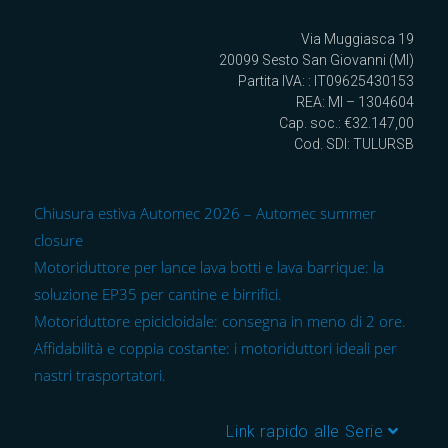
Via Muggiasca 19
20099 Sesto San Giovanni (MI)
Partita IVA: : IT09625430153
REA: MI – 1304604
Cap. soc.: €32.147,00
Cod. SDI: TULURSB
Chiusura estiva Automec 2026 – Automec summer
closure
Motoriduttore per lance lava botti e lava barrique: la
soluzione EP35 per cantine e birrifici.
Motoriduttore epicicloidale: consegna in meno di 2 ore.
Affidabilità e coppia costante: i motoriduttori ideali per
nastri trasportatori.
Link rapido alle Serie