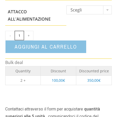
Scegli
ATTACCO
un'opzione
ALL'ALIMENTAZIONE
-
+
AGGIUNGI AL CARRELLO
Bulk deal
Quantity
Discount
Discounted price
2 +
100,00
€
350,00
€
Contattaci attraverso il form per acquistare
quantità
superiori alle 5 unità,
comunicandoci il codice del