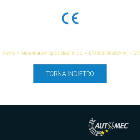
Home
>
Motoriduttori Epicicloidali in c.c.
>
EP7090 (80x80mm)
>
EP
TORNA INDIETRO