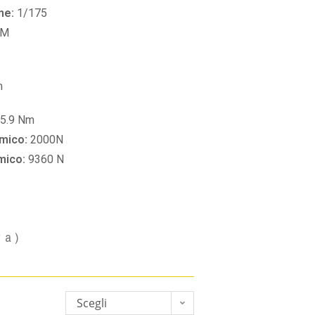
ne:
1/175
PM
m
5.9 Nm
amico:
2000N
amico:
9360 N
va)
Scegli