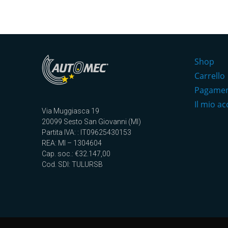
Shop
Carrello
Pagame
Il mio a
Via Muggiasca 19
20099 Sesto San Giovanni (MI)
Partita IVA: : IT09625430153
REA: MI – 1304604
Cap. soc.: €32.147,00
Cod. SDI: TULURSB