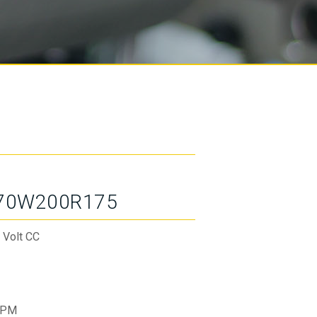
70W200R175
 Volt CC
RPM