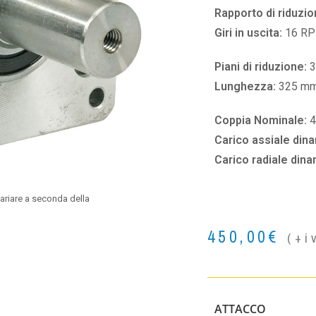
Rapporto di riduzio
Giri in uscita:
16 R
Piani di riduzione:
3
Lunghezza:
325 m
Coppia Nominale:
4
Carico assiale din
Carico radiale din
ariare a seconda della
450,00
€
(+i
ATTACCO