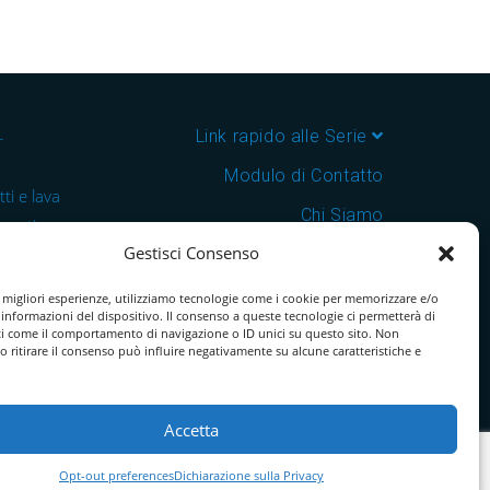
–
Link rapido alle Serie
Modulo di Contatto
ti e lava
Chi Siamo
 cantine e
Gestisci Consenso
Download Catalogo PDF
nsegna in
Cookie Policy
e migliori esperienze, utilizziamo tecnologie come i cookie per memorizzare e/o
 informazioni del dispositivo. Il consenso a queste tecnologie ci permetterà di
ti come il comportamento di navigazione o ID unici su questo sito. Non
o ritirare il consenso può influire negativamente su alcune caratteristiche e
Accetta
Opt-out preferences
Dichiarazione sulla Privacy