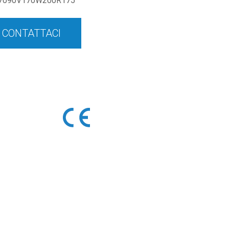
7090V170W200R175
CONTATTACI