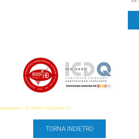
EP
(80x80mm)
>
EP7090V170W200R175
TORNA INDIETRO