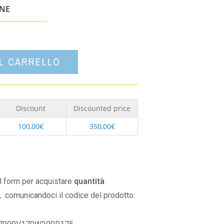
un'opzione
ONE
AL CARRELLO
Discount
Discounted price
100,00
€
350,00
€
il form per acquistare
quantità
,
comunicandoci il codice del prodotto: