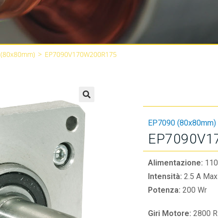
 (80x80mm)
>
EP7090V170W200R175
🔍
EP7090 (80x80mm)
EP7090V1
Alimentazione:
110
Intensità:
2.5 A Max
Potenza:
200 Wr
Giri Motore:
2800 