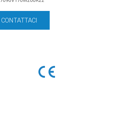
7090V170W200R22
CONTATTACI