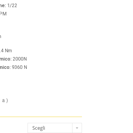
ne:
1/22
RPM
m
.4 Nm
amico:
2000N
amico:
9360 N
va)
Scegli