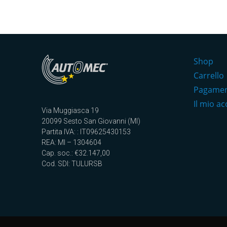
Shop
Carrello
Pagame
Il mio a
Via Muggiasca 19
20099 Sesto San Giovanni (MI)
Partita IVA: : IT09625430153
REA: MI – 1304604
Cap. soc.: €32.147,00
Cod. SDI: TULURSB