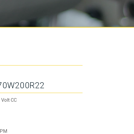
70W200R22
 Volt CC
RPM