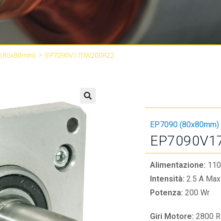
 (80x80mm)
>
EP7090V170W200R22
🔍
EP7090 (80x80mm)
EP7090V1
Alimentazione:
110
Intensità:
2.5 A Max
Potenza:
200 Wr
Giri Motore:
2800 