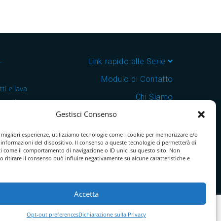
–
Link rapido alle Serie
Modulo di Contatto
ti e lava
Chi Siamo
 cantine e
Gestisci Consenso
Download Catalogo PDF
nsegna in
Cookie Policy
e migliori esperienze, utilizziamo tecnologie come i cookie per memorizzare e/o
 informazioni del dispositivo. Il consenso a queste tecnologie ci permetterà di
ti come il comportamento di navigazione o ID unici su questo sito. Non
o ritirare il consenso può influire negativamente su alcune caratteristiche e
Accetta
Opt-out preferences
Dichiarazione sulla Privacy