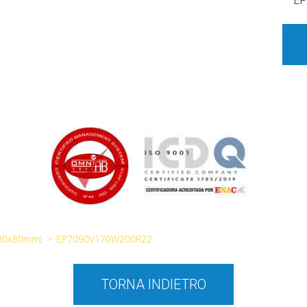
EP
(80x80mm)
>
EP7090V170W200R22
TORNA INDIETRO