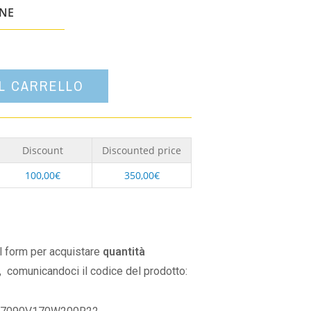
un'opzione
ONE
AL CARRELLO
Discount
Discounted price
100,00
€
350,00
€
il form per acquistare
quantità
,
comunicandoci il codice del prodotto: