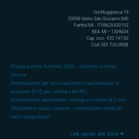
Via Muggiasca 19
20099 Sesto San Giovanni (MI)
Partita IVA: : IT09625430153
REA: MI – 1304604
Cap. soc.: €32.147,00
Cod. SDI: TULURSB
Chiusura estiva Automec 2026 – Automec summer
closure
Motoriduttore per lance lava botti e lava barrique: la
soluzione EP35 per cantine e birrifici.
Motoriduttore epicicloidale: consegna in meno di 2 ore.
Affidabilità e coppia costante: i motoriduttori ideali per
nastri trasportatori.
Link rapido alle Serie