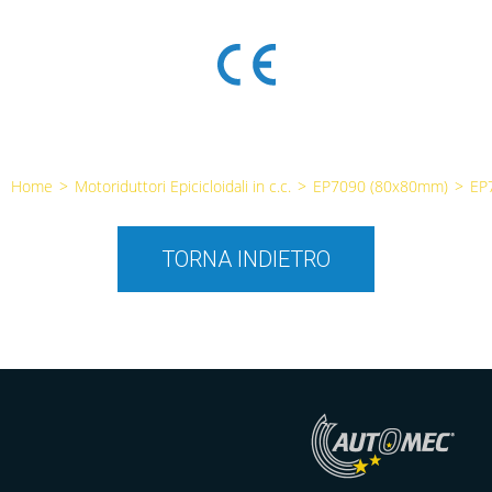
Home
>
Motoriduttori Epicicloidali in c.c.
>
EP7090 (80x80mm)
>
EP
TORNA INDIETRO