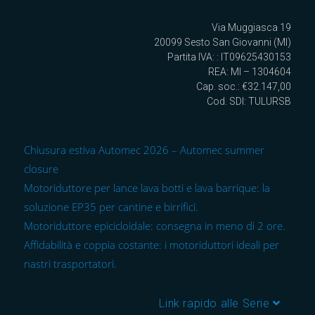
Via Muggiasca 19
20099 Sesto San Giovanni (MI)
Partita IVA: : IT09625430153
REA: MI – 1304604
Cap. soc.: €32.147,00
Cod. SDI: TULURSB
Chiusura estiva Automec 2026 – Automec summer
closure
Motoriduttore per lance lava botti e lava barrique: la
soluzione EP35 per cantine e birrifici.
Motoriduttore epicicloidale: consegna in meno di 2 ore.
Affidabilità e coppia costante: i motoriduttori ideali per
nastri trasportatori.
Link rapido alle Serie