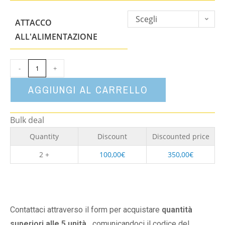
Scegli
ATTACCO
un'opzione
ALL'ALIMENTAZIONE
-
+
AGGIUNGI AL CARRELLO
Bulk deal
Quantity
Discount
Discounted price
2 +
100,00
€
350,00
€
Contattaci attraverso il form per acquistare
quantità
superiori alle 5 unità,
comunicandoci il codice del