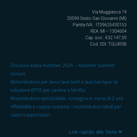
Via Muggiasca 19
20099 Sesto San Giovanni (MI)
Partita IVA: : IT09625430153
REA: MI – 1304604
Cap. soc.: €32.147,00
Cod. SDI: TULURSB
Chiusura estiva Automec 2026 – Automec summer
closure
Motoriduttore per lance lava botti e lava barrique: la
soluzione EP35 per cantine e birrifici.
Motoriduttore epicicloidale: consegna in meno di 2 ore.
Affidabilità e coppia costante: i motoriduttori ideali per
nastri trasportatori.
Link rapido alle Serie