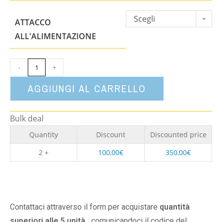
Scegli
ATTACCO
un'opzione
ALL'ALIMENTAZIONE
-
+
AGGIUNGI AL CARRELLO
Bulk deal
Quantity
Discount
Discounted price
2 +
100,00
€
350,00
€
Contattaci attraverso il form per acquistare
quantità
superiori alle 5 unità,
comunicandoci il codice del