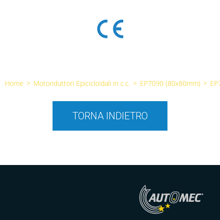
Home
>
Motoriduttori Epicicloidali in c.c.
>
EP7090 (80x80mm)
>
EP
TORNA INDIETRO