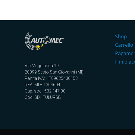
Shop
Carrello
Pagame
Il mio a
Via Muggiasca 19
20099 Sesto San Giovanni (MI)
Partita IVA: : IT09625430153
REA: MI – 1304604
Cap. soc.: €32.147,00
Cod. SDI: TULURSB