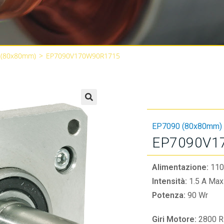
 (80x80mm)
>
EP7090V170W90R1715
🔍
EP7090 (80x80mm)
EP7090V1
Alimentazione:
110
Intensità:
1.5 A Max
Potenza:
90 Wr
Giri Motore:
2800 