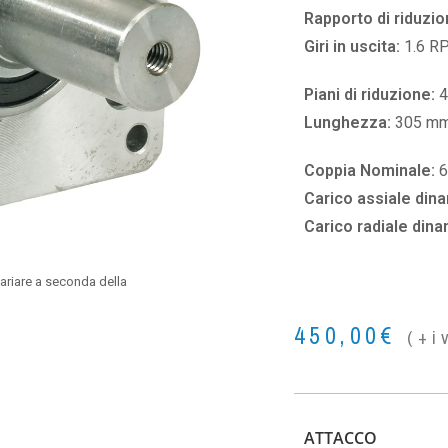
Rapporto di riduzio
Giri in uscita:
1.6 R
Piani di riduzione:
4
Lunghezza:
305 m
Coppia Nominale:
Carico assiale din
Carico radiale din
ariare a seconda della
450,00
€
(+i
ATTACCO