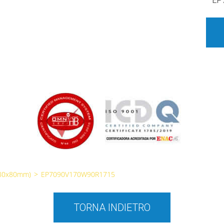
EP
(80x80mm)
>
EP7090V170W90R1715
TORNA INDIETRO