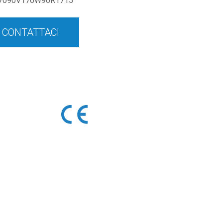
7090V170W90R1715
CONTATTACI