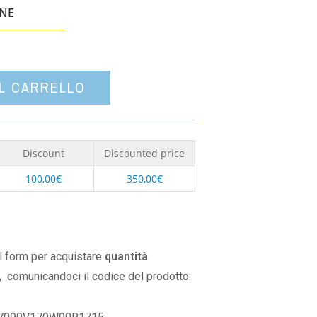
un'opzione
ONE
AL CARRELLO
Discount
Discounted price
100,00
€
350,00
€
il form per acquistare
quantità
,
comunicandoci il codice del prodotto: