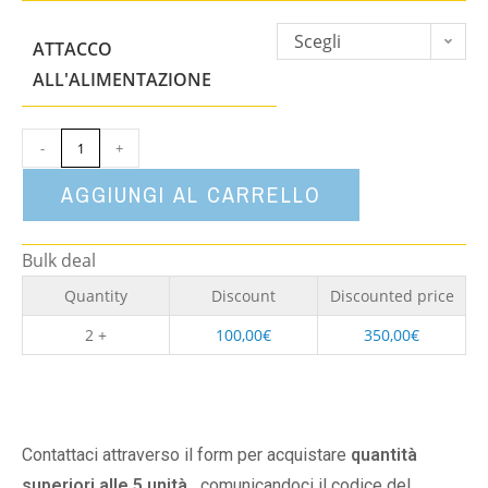
Scegli
ATTACCO
un'opzione
ALL'ALIMENTAZIONE
-
+
AGGIUNGI AL CARRELLO
Bulk deal
Quantity
Discount
Discounted price
2 +
100,00
€
350,00
€
Contattaci attraverso il form per acquistare
quantità
superiori alle 5 unità,
comunicandoci il codice del