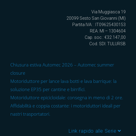
Via Muggiasca 19
20099 Sesto San Giovanni (MI)
Partita IVA: : IT09625430153
REA: MI – 1304604
Cap. soc.: €32.147,00
Cod. SDI: TULURSB
Chiusura estiva Automec 2026 – Automec summer
closure
Motoriduttore per lance lava botti e lava barrique: la
soluzione EP35 per cantine e birrifici.
Motoriduttore epicicloidale: consegna in meno di 2 ore.
Affidabilità e coppia costante: i motoriduttori ideali per
nastri trasportatori.
Link rapido alle Serie