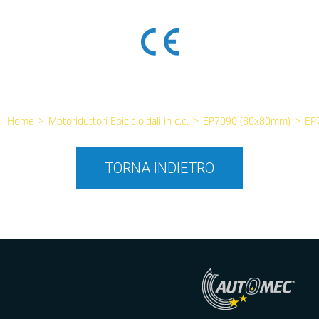
Home
>
Motoriduttori Epicicloidali in c.c.
>
EP7090 (80x80mm)
>
EP
TORNA INDIETRO