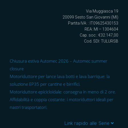
Via Muggiasca 19
20099 Sesto San Giovanni (MI)
Partita IVA: : IT09625430153
REA: MI – 1304604
Cap. soc.: €32.147,00
Cod. SDI: TULURSB
Chiusura estiva Automec 2026 – Automec summer
closure
Motoriduttore per lance lava botti e lava barrique: la
soluzione EP35 per cantine e birrifici.
Motoriduttore epicicloidale: consegna in meno di 2 ore.
Affidabilità e coppia costante: i motoriduttori ideali per
nastri trasportatori.
Link rapido alle Serie