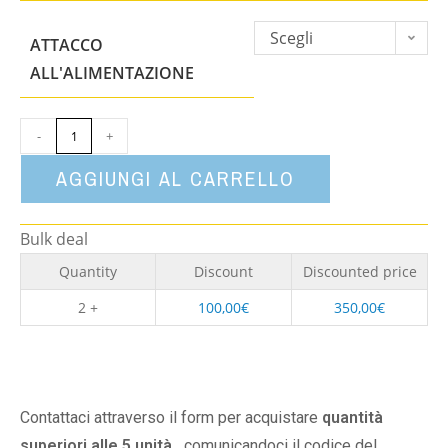
Scegli
ATTACCO
un'opzione
ALL'ALIMENTAZIONE
-
+
AGGIUNGI AL CARRELLO
Bulk deal
Quantity
Discount
Discounted price
2 +
100,00
€
350,00
€
Contattaci attraverso il form per acquistare
quantità
superiori alle 5 unità,
comunicandoci il codice del