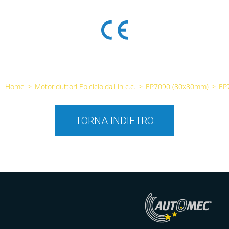
Home
>
Motoriduttori Epicicloidali in c.c.
>
EP7090 (80x80mm)
>
EP
TORNA INDIETRO