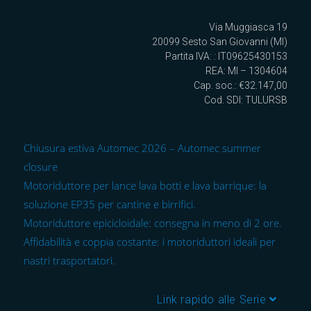
Via Muggiasca 19
20099 Sesto San Giovanni (MI)
Partita IVA: : IT09625430153
REA: MI – 1304604
Cap. soc.: €32.147,00
Cod. SDI: TULURSB
Chiusura estiva Automec 2026 – Automec summer
closure
Motoriduttore per lance lava botti e lava barrique: la
soluzione EP35 per cantine e birrifici.
Motoriduttore epicicloidale: consegna in meno di 2 ore.
Affidabilità e coppia costante: i motoriduttori ideali per
nastri trasportatori.
Link rapido alle Serie