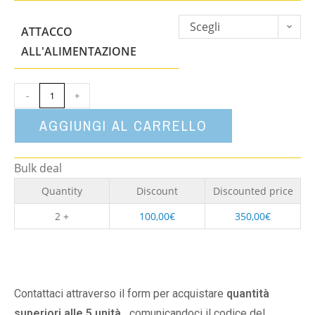
Scegli
ATTACCO
un'opzione
ALL'ALIMENTAZIONE
-
+
AGGIUNGI AL CARRELLO
Bulk deal
Quantity
Discount
Discounted price
2 +
100,00
€
350,00
€
Contattaci attraverso il form per acquistare
quantità
superiori alle 5 unità,
comunicandoci il codice del