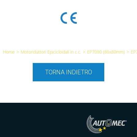
Home
>
Motoriduttori Epicicloidali in c.c.
>
EP7090 (80x80mm)
>
EP
TORNA INDIETRO