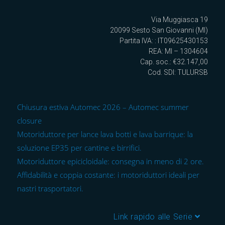
Via Muggiasca 19
20099 Sesto San Giovanni (MI)
Partita IVA: : IT09625430153
REA: MI – 1304604
Cap. soc.: €32.147,00
Cod. SDI: TULURSB
Chiusura estiva Automec 2026 – Automec summer
closure
Motoriduttore per lance lava botti e lava barrique: la
soluzione EP35 per cantine e birrifici.
Motoriduttore epicicloidale: consegna in meno di 2 ore.
Affidabilità e coppia costante: i motoriduttori ideali per
nastri trasportatori.
Link rapido alle Serie