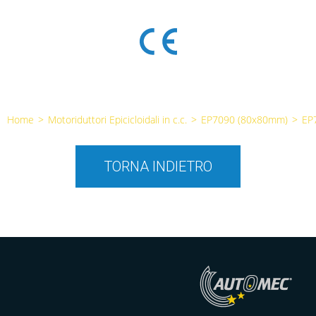
Home
>
Motoriduttori Epicicloidali in c.c.
>
EP7090 (80x80mm)
>
EP
TORNA INDIETRO