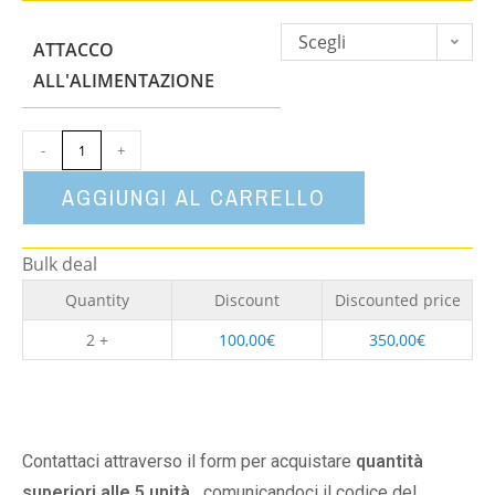
Scegli
ATTACCO
un'opzione
ALL'ALIMENTAZIONE
-
+
AGGIUNGI AL CARRELLO
Bulk deal
Quantity
Discount
Discounted price
2 +
100,00
€
350,00
€
Contattaci attraverso il form per acquistare
quantità
superiori alle 5 unità,
comunicandoci il codice del