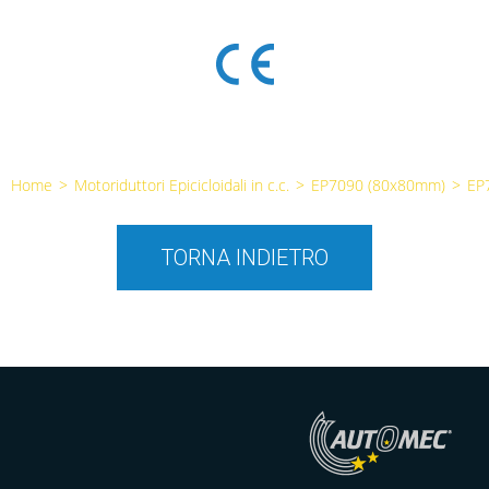
Home
>
Motoriduttori Epicicloidali in c.c.
>
EP7090 (80x80mm)
>
EP
TORNA INDIETRO