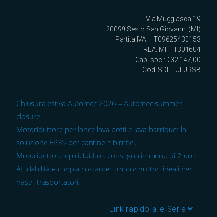
Via Muggiasca 19
20099 Sesto San Giovanni (MI)
Partita IVA: : IT09625430153
REA: MI – 1304604
Cap. soc.: €32.147,00
Cod. SDI: TULURSB
Chiusura estiva Automec 2026 – Automec summer
closure
Motoriduttore per lance lava botti e lava barrique: la
soluzione EP35 per cantine e birrifici.
Motoriduttore epicicloidale: consegna in meno di 2 ore.
Affidabilità e coppia costante: i motoriduttori ideali per
nastri trasportatori.
Link rapido alle Serie