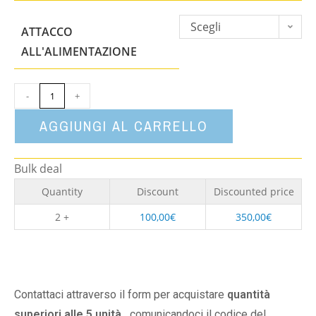
Scegli
ATTACCO
un'opzione
ALL'ALIMENTAZIONE
-
+
AGGIUNGI AL CARRELLO
Bulk deal
Quantity
Discount
Discounted price
2 +
100,00
€
350,00
€
Contattaci attraverso il form per acquistare
quantità
superiori alle 5 unità,
comunicandoci il codice del