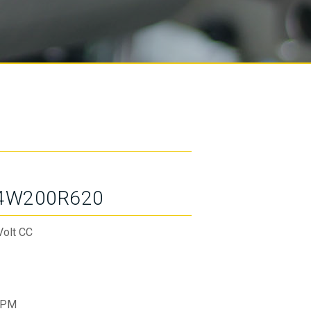
4W200R620
Volt CC
RPM