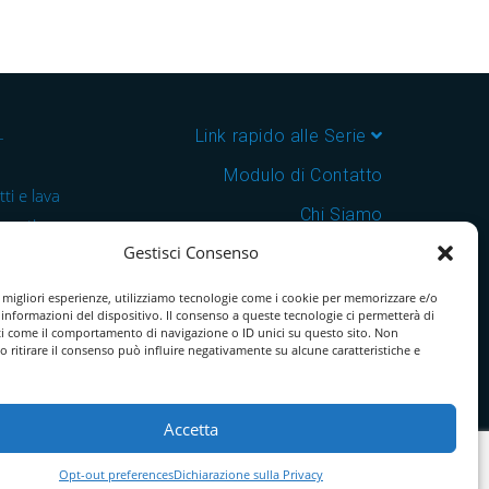
–
Link rapido alle Serie
Modulo di Contatto
ti e lava
Chi Siamo
 cantine e
Gestisci Consenso
Download Catalogo PDF
nsegna in
Cookie Policy
e migliori esperienze, utilizziamo tecnologie come i cookie per memorizzare e/o
 informazioni del dispositivo. Il consenso a queste tecnologie ci permetterà di
ti come il comportamento di navigazione o ID unici su questo sito. Non
o ritirare il consenso può influire negativamente su alcune caratteristiche e
Accetta
Opt-out preferences
Dichiarazione sulla Privacy