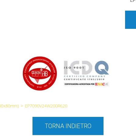
EP
(80x80mm)
>
EP7090V24W200R620
TORNA INDIETRO