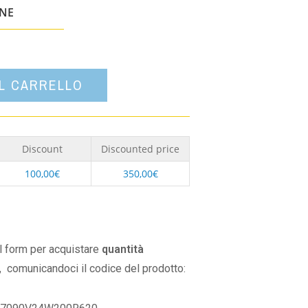
un'opzione
ONE
AL CARRELLO
Discount
Discounted price
100,00
€
350,00
€
il form per acquistare
quantità
,
comunicandoci il codice del prodotto: