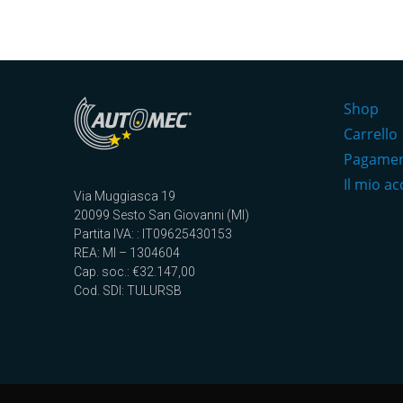
Shop
Carrello
Pagame
Il mio a
Via Muggiasca 19
20099 Sesto San Giovanni (MI)
Partita IVA: : IT09625430153
REA: MI – 1304604
Cap. soc.: €32.147,00
Cod. SDI: TULURSB