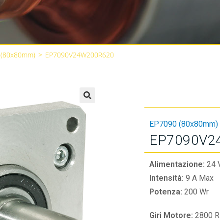
 (80x80mm)
>
EP7090V24W200R620
🔍
EP7090 (80x80mm)
EP7090V2
Alimentazione:
24 
Intensità:
9 A Max
Potenza:
200 Wr
Giri Motore:
2800 