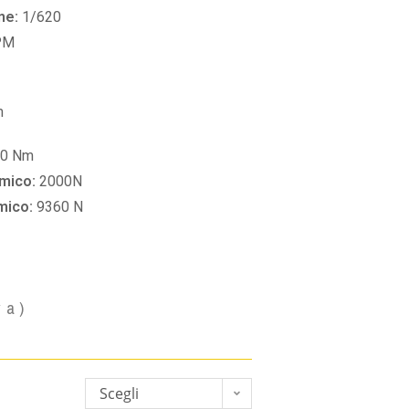
ne:
1/620
PM
m
60 Nm
amico:
2000N
amico:
9360 N
va)
Scegli