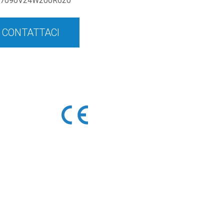
7090V24W200R620
CONTATTACI