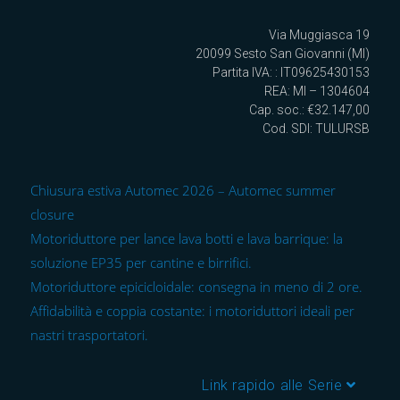
Via Muggiasca 19
20099 Sesto San Giovanni (MI)
Partita IVA: : IT09625430153
REA: MI – 1304604
Cap. soc.: €32.147,00
Cod. SDI: TULURSB
Chiusura estiva Automec 2026 – Automec summer
closure
Motoriduttore per lance lava botti e lava barrique: la
soluzione EP35 per cantine e birrifici.
Motoriduttore epicicloidale: consegna in meno di 2 ore.
Affidabilità e coppia costante: i motoriduttori ideali per
nastri trasportatori.
Link rapido alle Serie