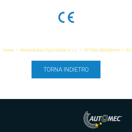
Home
>
Motoriduttori Epicicloidali in c.c.
>
EP7090 (80x80mm)
>
EP
TORNA INDIETRO