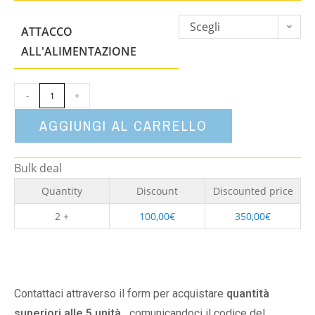
Scegli
ATTACCO
un'opzione
ALL'ALIMENTAZIONE
-
+
AGGIUNGI AL CARRELLO
Bulk deal
Quantity
Discount
Discounted price
2 +
100,00
€
350,00
€
Contattaci attraverso il form per acquistare
quantità
superiori alle 5 unità,
comunicandoci il codice del