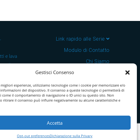
–
Link rapido alle Serie
Modulo di Contatto
ti e lava
Chi Siamo
 cantine e
Gestisci Consenso
Download Catalogo PDF
nsegna in
Cookie Policy
e migliori esperienze, utilizziamo tecnologie come i cookie per memorizzare e/o
 informazioni del dispositivo. Il consenso a queste tecnologie ci permetterà di
ti come il comportamento di navigazione o ID unici su questo sito. Non
o ritirare il consenso può influire negativamente su alcune caratteristiche e
Accetta
Opt-out preferences
Dichiarazione sulla Privacy