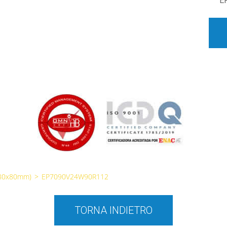
E
(80x80mm)
>
EP7090V24W90R112
TORNA INDIETRO