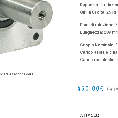
Rapporto di riduzio
Giri in uscita:
25 R
Piani di riduzione:
3
Lunghezza:
289 m
Coppia Nominale:
1
Carico assiale din
Carico radiale din
ariare a seconda della
450,00
€
(+i
ATTACCO