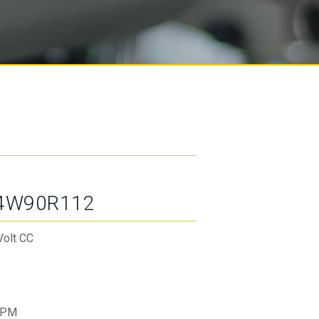
4W90R112
Volt CC
RPM