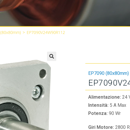
 (80x80mm)
>
EP7090V24W90R112
🔍
EP7090 (80x80mm)
EP7090V2
Alimentazione:
24 
Intensità:
5 A Max
Potenza:
90 Wr
Giri Motore:
2800 