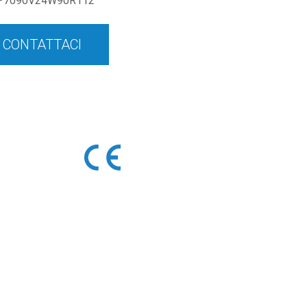
P7090V24W90R112
CONTATTACI