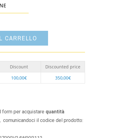
un'opzione
ONE
AL CARRELLO
Discount
Discounted price
100,00
€
350,00
€
il form per acquistare
quantità
,
comunicandoci il codice del prodotto: