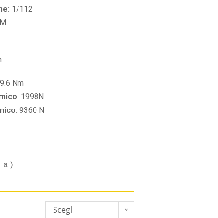
ne:
1/112
PM
m
9.6 Nm
amico:
1998N
amico:
9360 N
va)
Scegli