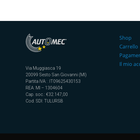
Shop
Carrello
Pagame
Il mio a
Via Muggiasca 19
20099 Sesto San Giovanni (MI)
Partita IVA: : IT09625430153
REA: MI – 1304604
Cap. soc.: €32.147,00
Cod. SDI: TULURSB