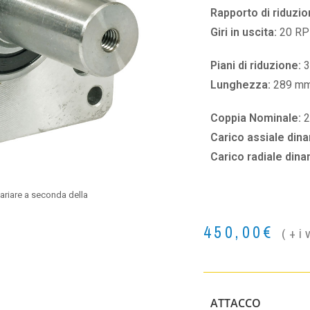
Rapporto di riduzio
Giri in uscita:
20 R
Piani di riduzione:
3
Lunghezza:
289 m
Coppia Nominale:
2
Carico assiale din
Carico radiale din
ariare a seconda della
450,00
€
(+i
ATTACCO