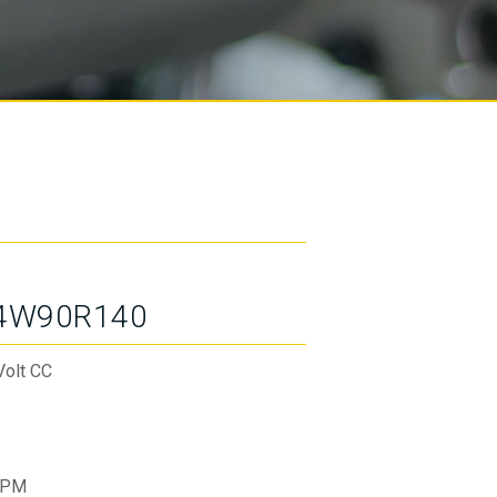
4W90R140
Volt CC
RPM