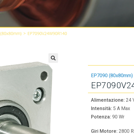
 (80x80mm)
>
EP7090V24W90R140
🔍
EP7090 (80x80mm)
EP7090V2
Alimentazione:
24 
Intensità:
5 A Max
Potenza:
90 Wr
Giri Motore:
2800 