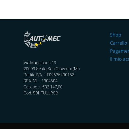
Shop
Carrello
Pagame
Il mio a
Via Muggiasca 19
20099 Sesto San Giovanni (MI)
Partita IVA: : IT09625430153
REA: MI – 1304604
Cap. soc.: €32.147,00
Cod. SDI: TULURSB