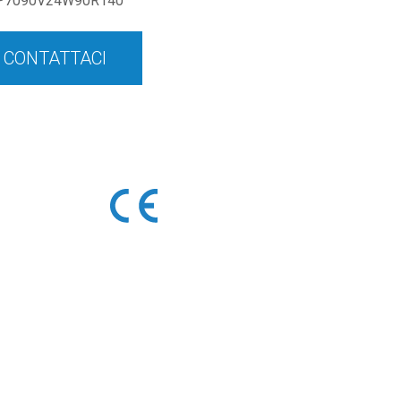
P7090V24W90R140
CONTATTACI