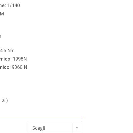
ne:
1/140
PM
m
4.5 Nm
amico:
1998N
amico:
9360 N
va)
Scegli