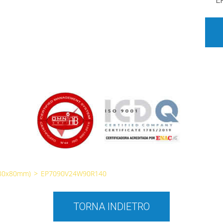
E
(80x80mm)
>
EP7090V24W90R140
TORNA INDIETRO