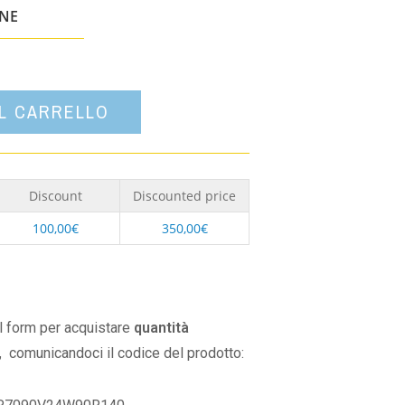
un'opzione
ONE
AL CARRELLO
Discount
Discounted price
100,00
€
350,00
€
il form per acquistare
quantità
,
comunicandoci il codice del prodotto: