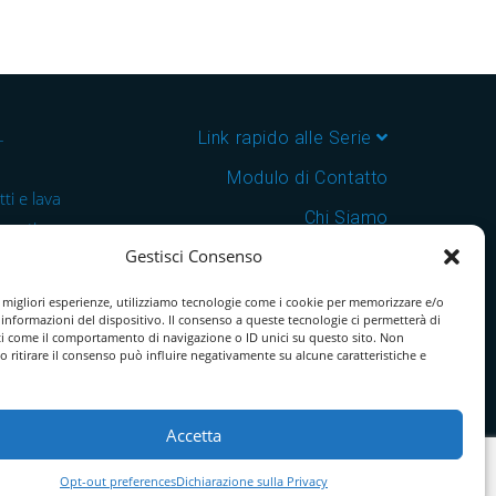
–
Link rapido alle Serie
Modulo di Contatto
ti e lava
Chi Siamo
 cantine e
Gestisci Consenso
Download Catalogo PDF
nsegna in
Cookie Policy
e migliori esperienze, utilizziamo tecnologie come i cookie per memorizzare e/o
 informazioni del dispositivo. Il consenso a queste tecnologie ci permetterà di
ti come il comportamento di navigazione o ID unici su questo sito. Non
o ritirare il consenso può influire negativamente su alcune caratteristiche e
Accetta
Opt-out preferences
Dichiarazione sulla Privacy