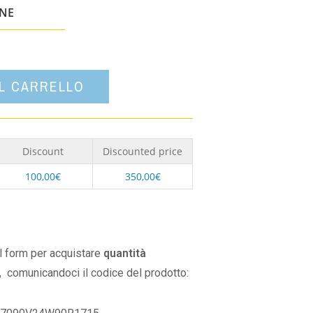
un'opzione
ONE
AL CARRELLO
Discount
Discounted price
100,00
€
350,00
€
il form per acquistare
quantità
,
comunicandoci il codice del prodotto: