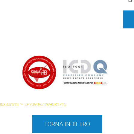
EP
(80x80mm)
>
EP7090V24W90R1715
TORNA INDIETRO