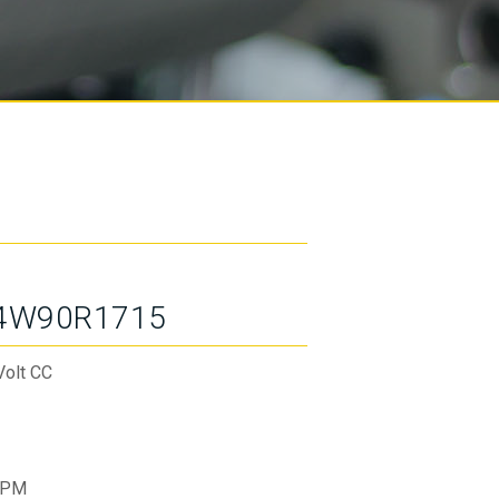
4W90R1715
Volt CC
RPM