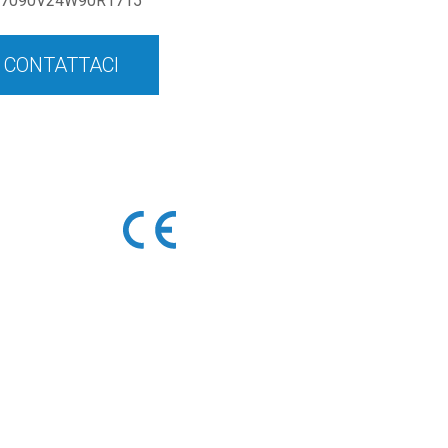
7090V24W90R1715
CONTATTACI