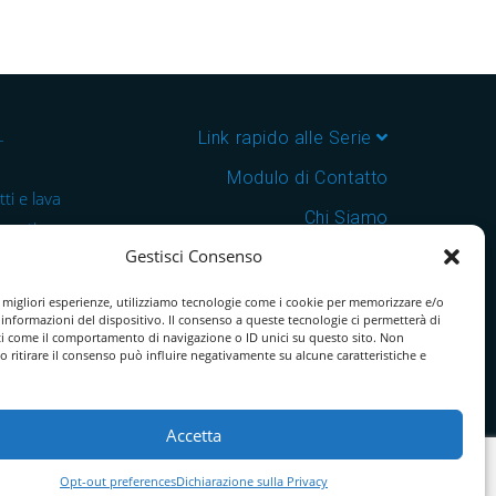
–
Link rapido alle Serie
Modulo di Contatto
ti e lava
Chi Siamo
 cantine e
Gestisci Consenso
Download Catalogo PDF
nsegna in
Cookie Policy
e migliori esperienze, utilizziamo tecnologie come i cookie per memorizzare e/o
 informazioni del dispositivo. Il consenso a queste tecnologie ci permetterà di
ti come il comportamento di navigazione o ID unici su questo sito. Non
o ritirare il consenso può influire negativamente su alcune caratteristiche e
Accetta
Opt-out preferences
Dichiarazione sulla Privacy