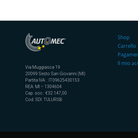
Shop
Carrello
Pagame
Il mio a
Via Muggiasca 19
20099 Sesto San Giovanni (MI)
Partita IVA: : IT09625430153
REA: MI – 1304604
Cap. soc.: €32.147,00
Cod. SDI: TULURSB