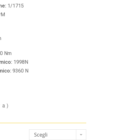
ne:
1/1715
PM
m
60 Nm
amico:
1998N
amico:
9360 N
va)
Scegli