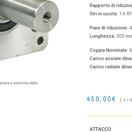
Rapporto di riduzio
Giri in uscita:
1.6 R
Piani di riduzione:
4
Lunghezza:
305 m
Coppia Nominale:
Carico assiale din
Carico radiale din
ariare a seconda della
450,00
€
(+i
ATTACCO