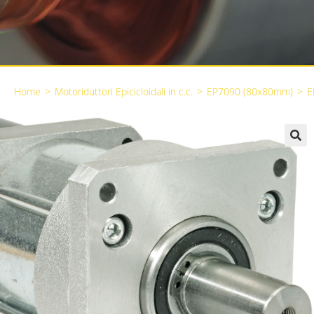
Home
>
Motoriduttori Epicicloidali in c.c.
>
EP7090 (80x80mm)
>
E
🔍