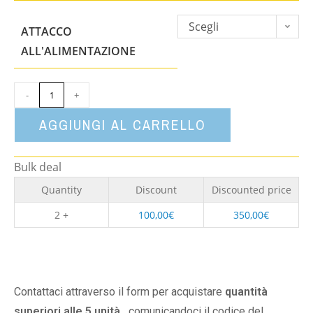
Scegli
ATTACCO
un'opzione
ALL'ALIMENTAZIONE
-
+
AGGIUNGI AL CARRELLO
Bulk deal
Quantity
Discount
Discounted price
2 +
100,00
€
350,00
€
Contattaci attraverso il form per acquistare
quantità
superiori alle 5 unità,
comunicandoci il codice del