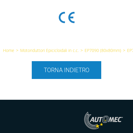
Home
>
Motoriduttori Epicicloidali in c.c.
>
EP7090 (80x80mm)
>
EP
TORNA INDIETRO