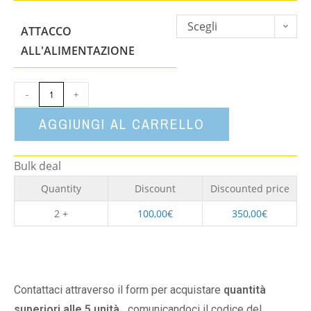
Scegli
ATTACCO
un'opzione
ALL'ALIMENTAZIONE
-
+
AGGIUNGI AL CARRELLO
Bulk deal
Quantity
Discount
Discounted price
2 +
100,00
€
350,00
€
Contattaci attraverso il form per acquistare
quantità
superiori alle 5 unità,
comunicandoci il codice del