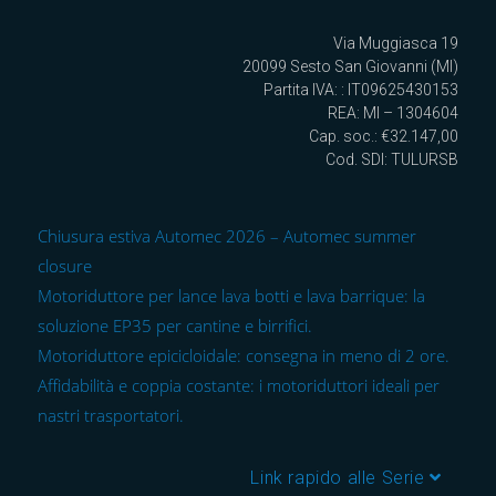
Via Muggiasca 19
20099 Sesto San Giovanni (MI)
Partita IVA: : IT09625430153
REA: MI – 1304604
Cap. soc.: €32.147,00
Cod. SDI: TULURSB
Chiusura estiva Automec 2026 – Automec summer
closure
Motoriduttore per lance lava botti e lava barrique: la
soluzione EP35 per cantine e birrifici.
Motoriduttore epicicloidale: consegna in meno di 2 ore.
Affidabilità e coppia costante: i motoriduttori ideali per
nastri trasportatori.
Link rapido alle Serie