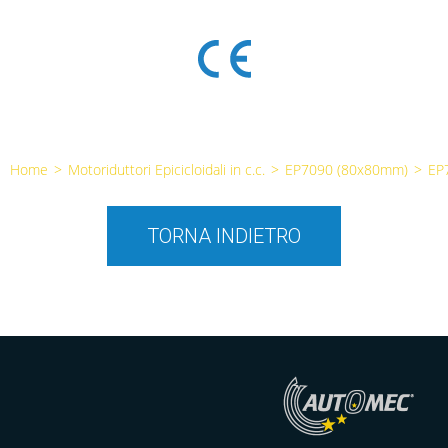
Home
>
Motoriduttori Epicicloidali in c.c.
>
EP7090 (80x80mm)
>
EP
TORNA INDIETRO