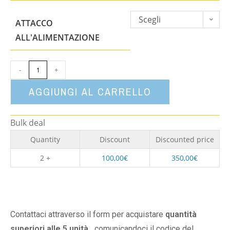
Scegli
ATTACCO
un'opzione
ALL'ALIMENTAZIONE
-
+
AGGIUNGI AL CARRELLO
Bulk deal
Quantity
Discount
Discounted price
2 +
100,00
€
350,00
€
Contattaci attraverso il form per acquistare
quantità
superiori alle 5 unità,
comunicandoci il codice del