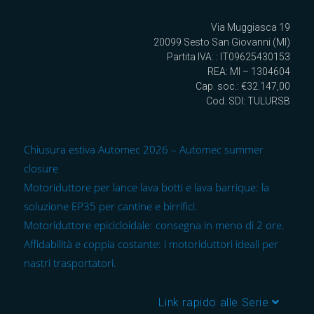
Via Muggiasca 19
20099 Sesto San Giovanni (MI)
Partita IVA: : IT09625430153
REA: MI – 1304604
Cap. soc.: €32.147,00
Cod. SDI: TULURSB
Chiusura estiva Automec 2026 – Automec summer
closure
Motoriduttore per lance lava botti e lava barrique: la
soluzione EP35 per cantine e birrifici.
Motoriduttore epicicloidale: consegna in meno di 2 ore.
Affidabilità e coppia costante: i motoriduttori ideali per
nastri trasportatori.
Link rapido alle Serie