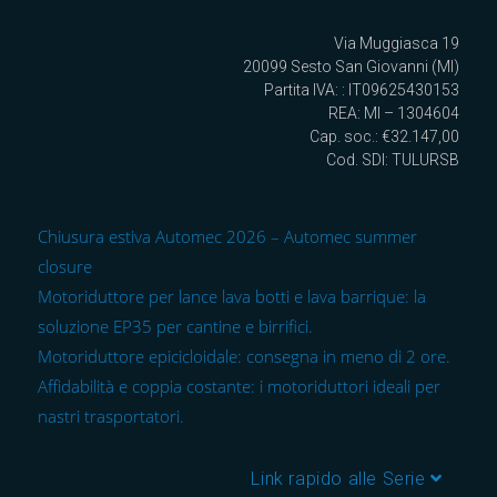
Via Muggiasca 19
20099 Sesto San Giovanni (MI)
Partita IVA: : IT09625430153
REA: MI – 1304604
Cap. soc.: €32.147,00
Cod. SDI: TULURSB
Chiusura estiva Automec 2026 – Automec summer
closure
Motoriduttore per lance lava botti e lava barrique: la
soluzione EP35 per cantine e birrifici.
Motoriduttore epicicloidale: consegna in meno di 2 ore.
Affidabilità e coppia costante: i motoriduttori ideali per
nastri trasportatori.
Link rapido alle Serie