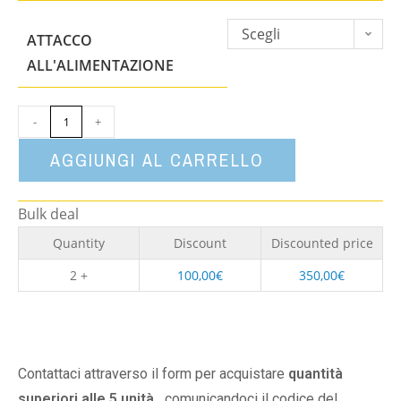
Scegli
ATTACCO
un'opzione
ALL'ALIMENTAZIONE
-
+
AGGIUNGI AL CARRELLO
Bulk deal
Quantity
Discount
Discounted price
2 +
100,00
€
350,00
€
Contattaci attraverso il form per acquistare
quantità
superiori alle 5 unità,
comunicandoci il codice del