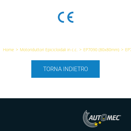
Home
>
Motoriduttori Epicicloidali in c.c.
>
EP7090 (80x80mm)
>
EP
TORNA INDIETRO