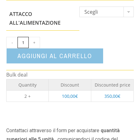
Scegli
ATTACCO
un'opzione
ALL'ALIMENTAZIONE
-
+
AGGIUNGI AL CARRELLO
Bulk deal
Quantity
Discount
Discounted price
2 +
100,00
€
350,00
€
Contattaci attraverso il form per acquistare
quantità
superiori alle 5 unità,
comunicandoci il codice del