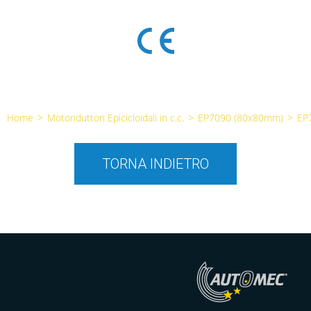
Home
>
Motoriduttori Epicicloidali in c.c.
>
EP7090 (80x80mm)
>
EP
TORNA INDIETRO