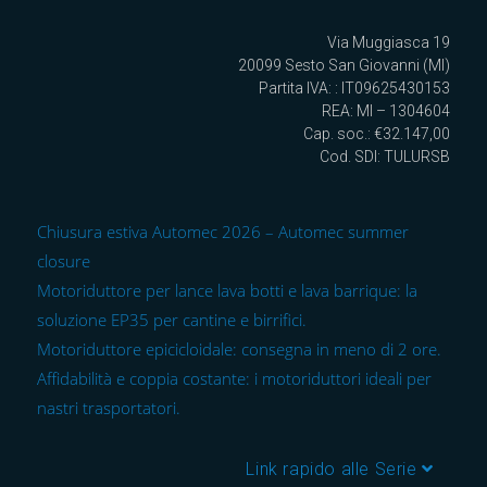
Via Muggiasca 19
20099 Sesto San Giovanni (MI)
Partita IVA: : IT09625430153
REA: MI – 1304604
Cap. soc.: €32.147,00
Cod. SDI: TULURSB
Chiusura estiva Automec 2026 – Automec summer
closure
Motoriduttore per lance lava botti e lava barrique: la
soluzione EP35 per cantine e birrifici.
Motoriduttore epicicloidale: consegna in meno di 2 ore.
Affidabilità e coppia costante: i motoriduttori ideali per
nastri trasportatori.
Link rapido alle Serie