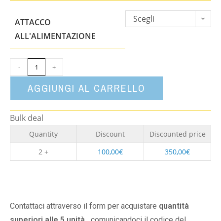
Scegli
ATTACCO
un'opzione
ALL'ALIMENTAZIONE
-
+
AGGIUNGI AL CARRELLO
Bulk deal
Quantity
Discount
Discounted price
2 +
100,00
€
350,00
€
Contattaci attraverso il form per acquistare
quantità
superiori alle 5 unità,
comunicandoci il codice del