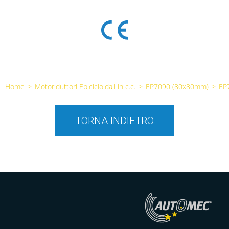
Home
>
Motoriduttori Epicicloidali in c.c.
>
EP7090 (80x80mm)
>
EP
TORNA INDIETRO