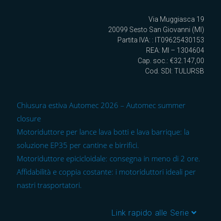
Via Muggiasca 19
20099 Sesto San Giovanni (MI)
Partita IVA: : IT09625430153
REA: MI – 1304604
Cap. soc.: €32.147,00
Cod. SDI: TULURSB
Chiusura estiva Automec 2026 – Automec summer
closure
Motoriduttore per lance lava botti e lava barrique: la
soluzione EP35 per cantine e birrifici.
Motoriduttore epicicloidale: consegna in meno di 2 ore.
Affidabilità e coppia costante: i motoriduttori ideali per
nastri trasportatori.
Link rapido alle Serie