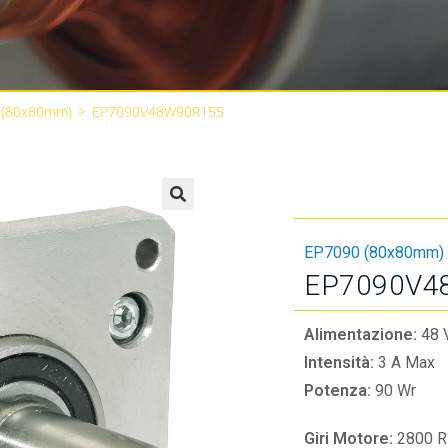
 (80x80mm)
>
EP7090V48W90R155
🔍
EP7090 (80x80mm)
EP7090V4
Alimentazione:
48 
Intensità:
3 A Max
Potenza:
90 Wr
Giri Motore:
2800 