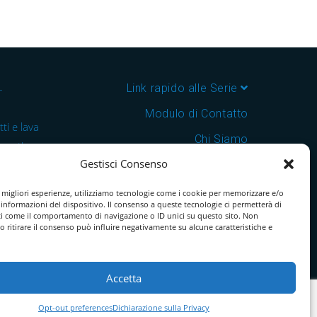
–
Link rapido alle Serie
Modulo di Contatto
ti e lava
Chi Siamo
 cantine e
Gestisci Consenso
Download Catalogo PDF
nsegna in
Cookie Policy
e migliori esperienze, utilizziamo tecnologie come i cookie per memorizzare e/o
 informazioni del dispositivo. Il consenso a queste tecnologie ci permetterà di
ti come il comportamento di navigazione o ID unici su questo sito. Non
o ritirare il consenso può influire negativamente su alcune caratteristiche e
Accetta
Opt-out preferences
Dichiarazione sulla Privacy