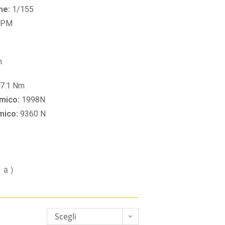
ne:
1/155
RPM
m
7.1 Nm
amico:
1998N
amico:
9360 N
va)
Scegli