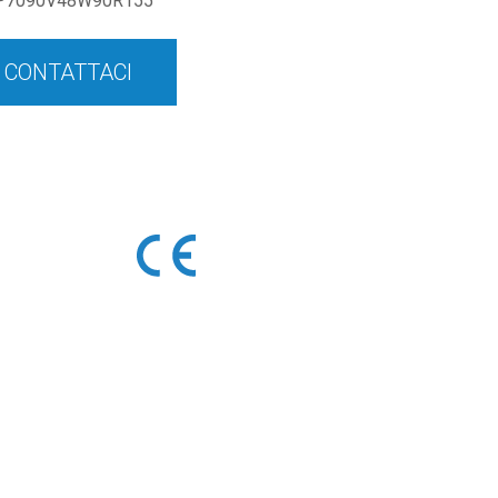
P7090V48W90R155
CONTATTACI