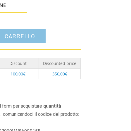
un'opzione
ONE
AL CARRELLO
Discount
Discounted price
100,00
€
350,00
€
il form per acquistare
quantità
,
comunicandoci il codice del prodotto: