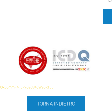
E
(80x80mm)
>
EP7090V48W90R155
TORNA INDIETRO