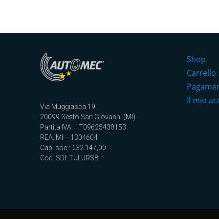
Shop
Carrello
Pagame
Il mio a
Via Muggiasca 19
20099 Sesto San Giovanni (MI)
Partita IVA: : IT09625430153
REA: MI – 1304604
Cap. soc.: €32.147,00
Cod. SDI: TULURSB