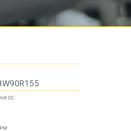
8W90R155
Volt CC
RPM